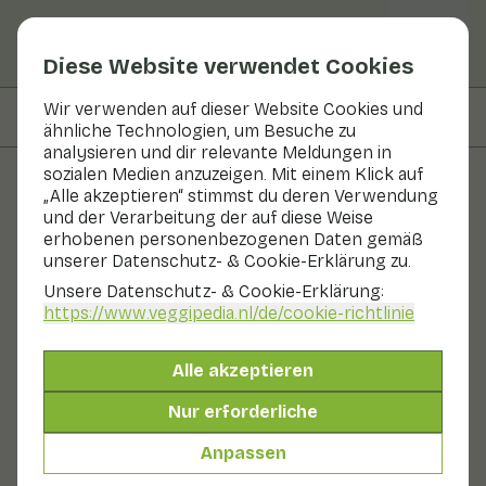
Diese Website verwendet Cookies
Wir verwenden auf dieser Website Cookies und
Auf dieser Seite
Zubereiten & Aufbewahren
ähnliche Technologien, um Besuche zu
analysieren und dir relevante Meldungen in
sozialen Medien anzuzeigen. Mit einem Klick auf
„Alle akzeptieren“ stimmst du deren Verwendung
Obst und Gemüse
und der Verarbeitung der auf diese Weise
erhobenen personenbezogenen Daten gemäß
Alfalfa
unserer Datenschutz- & Cookie-Erklärung zu.
Unsere Datenschutz- & Cookie-Erklärung:
In Saison
Gemüse
Kühlschrank
https://www.veggipedia.nl
/de/cookie-richtlinie
Alfalfa ist der niederländische Name für das
Sprossengemüse Luzerne. Der Name Al-fal-fa kommt
Alle akzeptieren
aus dem Arabischen und bedeutet "Vater aller
Lebensmittel" oder "das beste Lebensmittel". Luzerne
Nur erforderliche
ist bemerkenswert reich an Kalzium. Außerdem ist es
ein herrlich frisches Gemüse. Ein kleiner roher Pflücker
Anpassen
gibt dem Ganzen noch das gewisse Etwas.
Auch genannt: