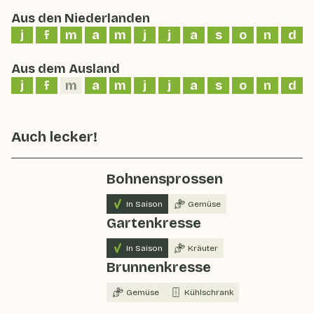
Aus den Niederlanden
j
f
m
a
m
j
j
a
s
o
n
d
Aus dem Ausland
j
f
m
a
m
j
j
a
s
o
n
d
Auch lecker!
Bohnensprossen
In Saison
Gemüse
Gartenkresse
In Saison
Kräuter
Brunnenkresse
Gemüse
Kühlschrank