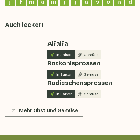
j
f
m
a
m
j
j
a
s
o
n
d
Auch lecker!
Alfalfa
In Saison
Gemüse
Rotkohlsprossen
In Saison
Gemüse
Radieschensprossen
In Saison
Gemüse
Mehr Obst und Gemüse