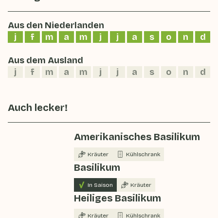
Aus den Niederlanden
j
f
m
a
m
j
j
a
s
o
n
d
Aus dem Ausland
j
f
m
a
m
j
j
a
s
o
n
d
Auch lecker!
Amerikanisches Basilikum
Kräuter
Kühlschrank
Basilikum
In Saison
Kräuter
Heiliges Basilikum
Kräuter
Kühlschrank