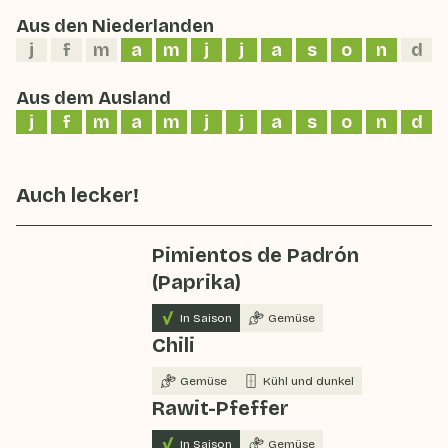
Aus den Niederlanden
j
f
m
a
m
j
j
a
s
o
n
d
Aus dem Ausland
j
f
m
a
m
j
j
a
s
o
n
d
Auch lecker!
Pimientos de Padrón
(Paprika)
In Saison
Gemüse
Chili
Gemüse
Kühl und dunkel
Rawit-Pfeffer
In Saison
Gemüse