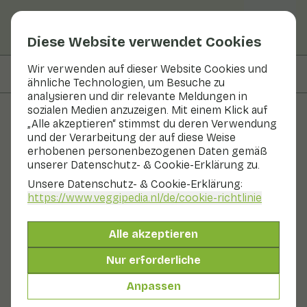
Diese Website verwendet Cookies
Wir verwenden auf dieser Website Cookies und
Auf dieser Seite
Informationen
ähnliche Technologien, um Besuche zu
analysieren und dir relevante Meldungen in
sozialen Medien anzuzeigen. Mit einem Klick auf
„Alle akzeptieren“ stimmst du deren Verwendung
Obst und Gemüse
und der Verarbeitung der auf diese Weise
erhobenen personenbezogenen Daten gemäß
Carolina Reaper Pfeffer
unserer Datenschutz- & Cookie-Erklärung zu.
Unsere Datenschutz- & Cookie-Erklärung:
In Saison
Gemüse
Kühlschrank
https://www.veggipedia.nl
/de/cookie-richtlinie
Der Carolina Reaper ist die schärfste Chilischote der
Welt. Sie erkennen diesen extrem scharfen Pfeffer an
Alle akzeptieren
seiner schönen roten Farbe und seiner faltigen "Haut".
Sie können den Carolina Reaper in einer Salsa, Soße
Nur erforderliche
oder Sambal verwenden. Aber Vorsicht, diese sind nur
für Menschen geeignet, die extrem scharfes Essen
Anpassen
mögen.
Auch genannt: