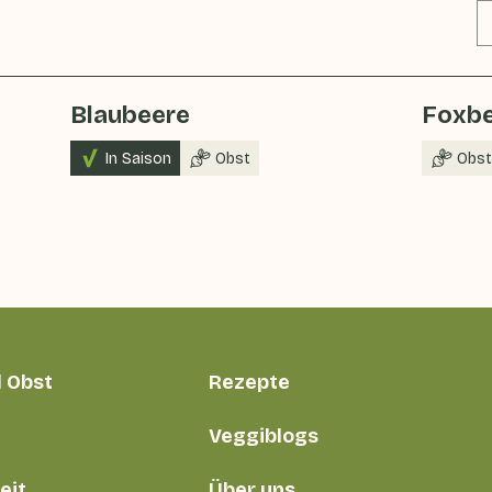
Blaubeere
Foxbe
In Saison
Obst
Obst
 Obst
Rezepte
Veggiblogs
eit
Über uns