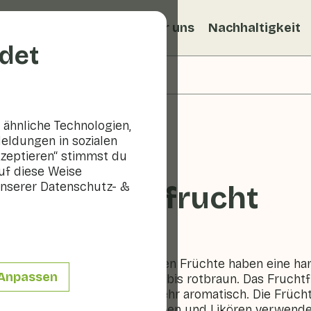
ezepte
Veggiblogs
Über uns
Nachhaltigkeit
det
ähnliche Technologien,
eldungen in sozialen
kzeptieren“ stimmst du
uf diese Weise
nserer Datenschutz- &
Erdbeerfrucht
Obst
Die bis zu 2 cm großen Früchte haben eine har
Anpassen
Frucht reift von gelb bis rotbraun. Das Frucht
sauer und ist nicht sehr aromatisch. Die Früc
Herstellung von Weinen und Likören verwend