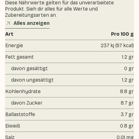
Diese Nährwerte gelten für das unverarbeitete
Produkt. Sieh dir alles für alle Werte und
Zubereitungsarten an.
Alles anzeigen
Art
Pro 100 g
Energie
237 kj (57 kcal)
Fett gesamt
1.2 gr
davon gesättigt
0 gr
davon ungesättigt
1.2 gr
Kohlenhydrate
8.8 gr
davon Zucker
8.7 gr
Ballaststoffe
3.7 gr
Eiweiß
0.8 gr
Salz
0.01 mg