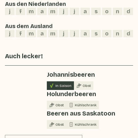
Aus den Niederlanden
j
f
m
a
m
j
j
a
s
o
n
d
Aus dem Ausland
j
f
m
a
m
j
j
a
s
o
n
d
Auch lecker!
Johannisbeeren
In Saison
Obst
Holunderbeeren
Obst
Kühlschrank
Beeren aus Saskatoon
Obst
Kühlschrank