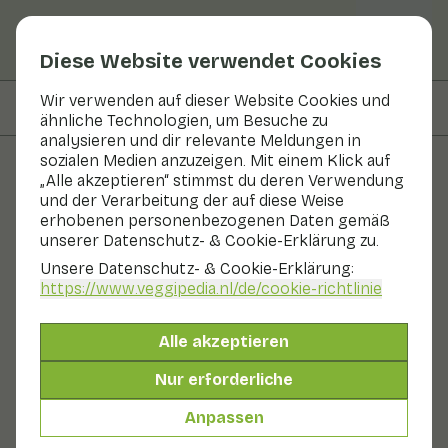
Diese Website verwendet Cookies
Wir verwenden auf dieser Website Cookies und
Auf dieser Seite
Informationen
ähnliche Technologien, um Besuche zu
analysieren und dir relevante Meldungen in
sozialen Medien anzuzeigen. Mit einem Klick auf
„Alle akzeptieren“ stimmst du deren Verwendung
Obst und Gemüse
und der Verarbeitung der auf diese Weise
erhobenen personenbezogenen Daten gemäß
Foxberry
unserer Datenschutz- & Cookie-Erklärung zu.
Unsere Datenschutz- & Cookie-Erklärung:
Obst
Kühlschrank
https://www.veggipedia.nl
/de/cookie-richtlinie
Fuchsbeeren sind auch als rote Heidelbeeren bekannt.
Fuchsbeeren findet man vor allem in den Küchen der
Alle akzeptieren
nord- und osteuropäischen Länder. Fuchsbeeren sind
eng mit der Heidelbeere verwandt. Fuchsbeeren haben
Nur erforderliche
einen herben, sauren Geschmack. Dies ist auf den
hohen Fruchtsäuregehalt zurückzuführen. Deshalb
Anpassen
werden die Beeren meist weiterverarbeitet.
Auch genannt: