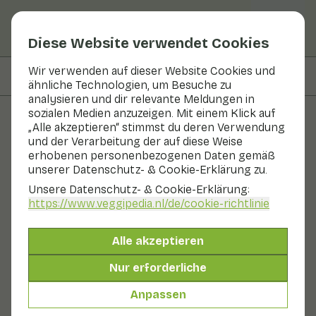
Diese Website verwendet Cookies
Wir verwenden auf dieser Website Cookies und
Auf dieser Seite
Informationen
ähnliche Technologien, um Besuche zu
analysieren und dir relevante Meldungen in
sozialen Medien anzuzeigen. Mit einem Klick auf
„Alle akzeptieren“ stimmst du deren Verwendung
Obst und Gemüse
und der Verarbeitung der auf diese Weise
erhobenen personenbezogenen Daten gemäß
Feijoa
unserer Datenschutz- & Cookie-Erklärung zu.
Unsere Datenschutz- & Cookie-Erklärung:
Obst
Kühlschrank
Obstschale
https://www.veggipedia.nl
/de/cookie-richtlinie
Eine Feijoa ist eine eiförmige Frucht, die in Brasilien
heimisch ist. Im Deutschen wird die Frucht Ananas-
Alle akzeptieren
Guave genannt. An der Basis bleibt der Kelch als eine
Art Krone stehen. Die Schale ist grün, wenn die Frucht
Nur erforderliche
noch nicht reif ist, wird aber mit zunehmender Reife
rötlich-grün. Das Fruchtfleisch hat eine cremefarbene
Anpassen
Farbe. Im reifen Zustand erinnert der Geschmack ein
wenig an Ananas.