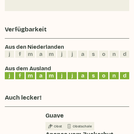
Verfügbarkeit
Aus den Niederlanden
j
f
m
a
m
j
j
a
s
o
n
d
Aus dem Ausland
j
f
m
a
m
j
j
a
s
o
n
d
Auch lecker!
Guave
Obst
Obstschale