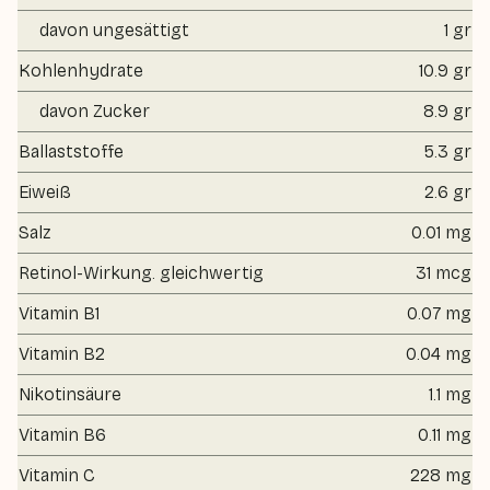
davon ungesättigt
1 gr
Kohlenhydrate
10.9 gr
davon Zucker
8.9 gr
Ballaststoffe
5.3 gr
Eiweiß
2.6 gr
Salz
0.01 mg
Retinol-Wirkung. gleichwertig
31 mcg
Vitamin B1
0.07 mg
Vitamin B2
0.04 mg
Nikotinsäure
1.1 mg
Vitamin B6
0.11 mg
Vitamin C
228 mg