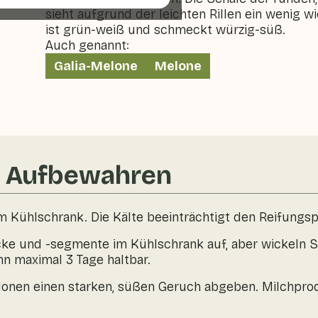
sieht aufgrund der leichten Rillen ein wenig w
ist grün-weiß und schmeckt würzig-süß.
Auch genannt:
Galia-Melone
Melone
& Aufbewahren
m Kühlschrank. Die Kälte beeinträchtigt den Reifungsp
 und -segmente im Kühlschrank auf, aber wickeln Sie 
ann maximal 3 Tage haltbar.
lonen einen starken, süßen Geruch abgeben. Milchprod