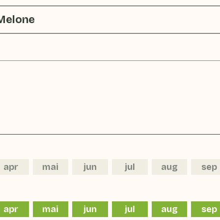
Melone
apr
mai
jun
jul
aug
sep
apr
mai
jun
jul
aug
sep