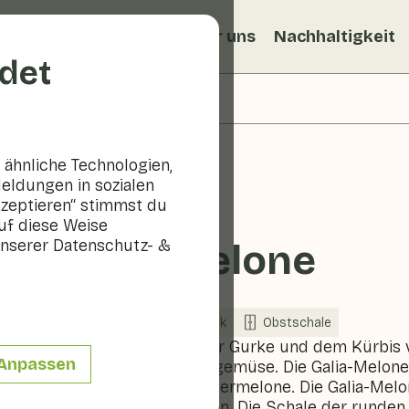
ezepte
Veggiblogs
Über uns
Nachhaltigkeit
det
ähnliche Technologien,
eldungen in sozialen
kzeptieren“ stimmst du
uf diese Weise
nserer Datenschutz- &
Galia-Melone
Obst
Kühlschrank
Obstschale
Die Melone ist mit der Gurke und dem Kürbis v
Anpassen
eigentlich ein Fruchtgemüse. Die Galia-Melone
Cantaloupe und Zuckermelone. Die Galia-Melon
andere Melonensorten. Die Schale der runden