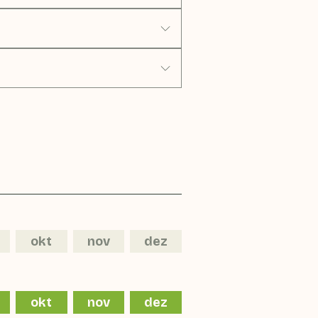
okt
nov
dez
okt
nov
dez