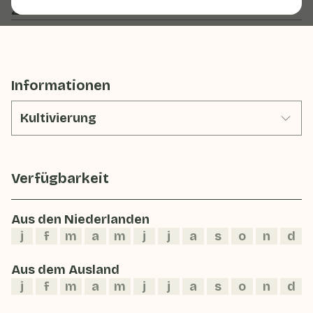
Zubereiten & Aufbewahren
Informationen
Kultivierung
Verfügbarkeit
Aus den Niederlanden
j
f
m
a
m
j
j
a
s
o
n
d
Aus dem Ausland
j
f
m
a
m
j
j
a
s
o
n
d