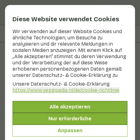
Diese Website verwendet Cookies
Wir verwenden auf dieser Website Cookies und
Auf dieser Seite
Verfügbarkeit
ähnliche Technologien, um Besuche zu
analysieren und dir relevante Meldungen in
sozialen Medien anzuzeigen. Mit einem Klick auf
„Alle akzeptieren“ stimmst du deren Verwendung
Obst und Gemüse
und der Verarbeitung der auf diese Weise
erhobenen personenbezogenen Daten gemäß
Ginseng-Wurzel
unserer Datenschutz- & Cookie-Erklärung zu.
Unsere Datenschutz- & Cookie-Erklärung:
Gemüse
https://www.veggipedia.nl
/de/cookie-richtlinie
Die Ginsengwurzel ist im Fernen Osten seit mehr als
4.000 Jahren als Naturheilmittel bekannt. Sie wird nicht
Alle akzeptieren
frisch verzehrt, sondern zur Weiterverarbeitung in
zahlreichen Ginsengprodukten getrocknet.
Nur erforderliche
Anpassen