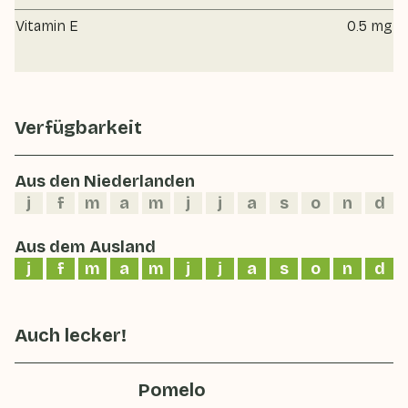
Vitamin E
0.5 mg
Verfügbarkeit
Aus den Niederlanden
j
f
m
a
m
j
j
a
s
o
n
d
Aus dem Ausland
j
f
m
a
m
j
j
a
s
o
n
d
Auch lecker!
Pomelo