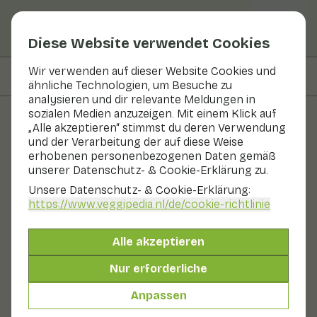
Diese Website verwendet Cookies
Wir verwenden auf dieser Website Cookies und
Auf dieser Seite
Informationen
ähnliche Technologien, um Besuche zu
analysieren und dir relevante Meldungen in
sozialen Medien anzuzeigen. Mit einem Klick auf
„Alle akzeptieren“ stimmst du deren Verwendung
Obst und Gemüse
und der Verarbeitung der auf diese Weise
erhobenen personenbezogenen Daten gemäß
Honig-Pomelo
unserer Datenschutz- & Cookie-Erklärung zu.
Unsere Datenschutz- & Cookie-Erklärung:
Obst
Kühlschrank
Obstschale
https://www.veggipedia.nl
/de/cookie-richtlinie
Die Honigpomelo ist eine Variante der gewöhnlichen
Pomelo. Diese riesige Zitrusfrucht hat eine besonders
Alle akzeptieren
dicke Schale. Die Frucht kann bis zu 30 Zentimeter
groß werden. Der Geschmack ist süßer und weniger
Nur erforderliche
bitter als der der gewöhnlichen Pomelo. Die meisten
Honigpomelos kommen aus China.
Anpassen
Auch genannt: