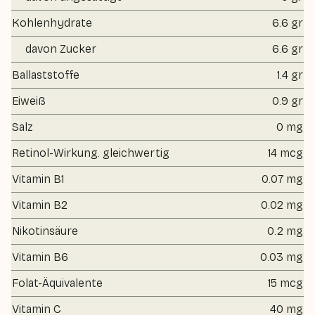
Kohlenhydrate
6.6 gr
davon Zucker
6.6 gr
Ballaststoffe
1.4 gr
Eiweiß
0.9 gr
Salz
0 mg
Retinol-Wirkung. gleichwertig
14 mcg
Vitamin B1
0.07 mg
Vitamin B2
0.02 mg
Nikotinsäure
0.2 mg
Vitamin B6
0.03 mg
Folat-Äquivalente
15 mcg
Vitamin C
40 mg