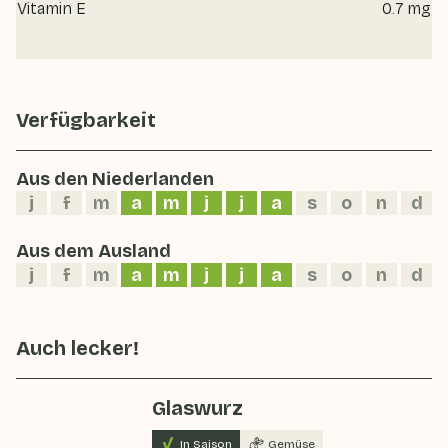
Vitamin E
0.7 mg
Verfügbarkeit
Aus den Niederlanden
j
f
m
a
m
j
j
a
s
o
n
d
Aus dem Ausland
j
f
m
a
m
j
j
a
s
o
n
d
Auch lecker!
Glaswurz
In Saison
Gemüse