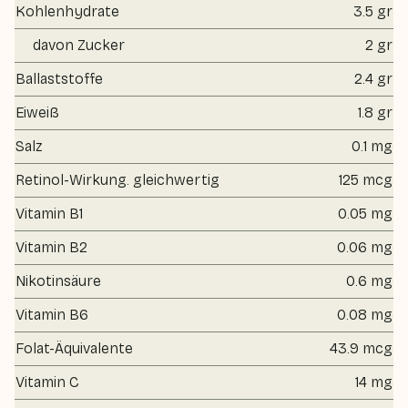
Kohlenhydrate
3.5 gr
davon Zucker
2 gr
Ballaststoffe
2.4 gr
Eiweiß
1.8 gr
Salz
0.1 mg
Retinol-Wirkung. gleichwertig
125 mcg
Vitamin B1
0.05 mg
Vitamin B2
0.06 mg
Nikotinsäure
0.6 mg
Vitamin B6
0.08 mg
Folat-Äquivalente
43.9 mcg
Vitamin C
14 mg