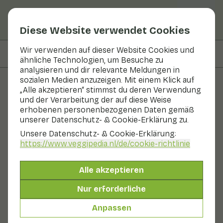
Diese Website verwendet Cookies
Wir verwenden auf dieser Website Cookies und
Auf dieser Seite
Zubereiten & Aufbewahren
ähnliche Technologien, um Besuche zu
analysieren und dir relevante Meldungen in
sozialen Medien anzuzeigen. Mit einem Klick auf
„Alle akzeptieren“ stimmst du deren Verwendung
Obst und Gemüse
und der Verarbeitung der auf diese Weise
erhobenen personenbezogenen Daten gemäß
Lammohr
unserer Datenschutz- & Cookie-Erklärung zu.
Unsere Datenschutz- & Cookie-Erklärung:
In Saison
Gemüse
Kühlschrank
https://www.veggipedia.nl
/de/cookie-richtlinie
Seelavendel gehört zu den Meerespflanzen.
Seelavendel braucht Salzwasser, um zu überleben. Er
Alle akzeptieren
wächst daher auf salzhaltigen Böden, zum Beispiel in
Küstenregionen. Seelavendel ist ein langes grünes
Nur erforderliche
Blatt, das die Form eines Seelavendels hat. Sie
schmecken salzig und passen daher sehr gut zu
Anpassen
Fischgerichten. Seelavendel wird auch Meeresaster
oder Zulte genannt. Sie werden am besten im