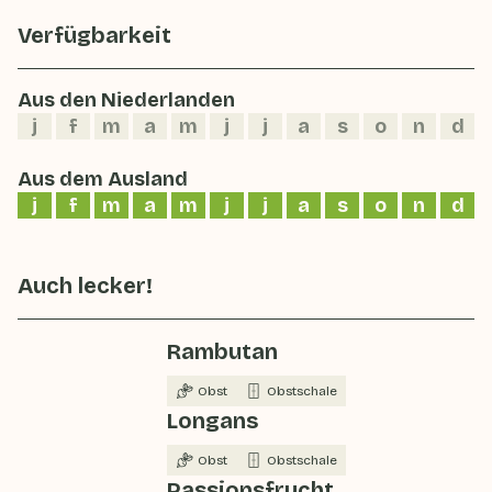
Verfügbarkeit
Aus den Niederlanden
j
f
m
a
m
j
j
a
s
o
n
d
Aus dem Ausland
j
f
m
a
m
j
j
a
s
o
n
d
Auch lecker!
Rambutan
Obst
Obstschale
Longans
Obst
Obstschale
Passionsfrucht