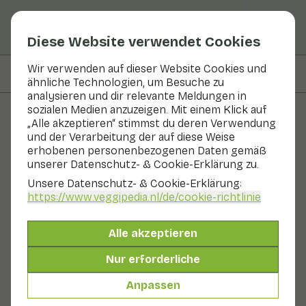
Diese Website verwendet Cookies
Wir verwenden auf dieser Website Cookies und
Auf dieser Seite
Nährwerte
ähnliche Technologien, um Besuche zu
analysieren und dir relevante Meldungen in
sozialen Medien anzuzeigen. Mit einem Klick auf
„Alle akzeptieren“ stimmst du deren Verwendung
Obst und Gemüse
und der Verarbeitung der auf diese Weise
erhobenen personenbezogenen Daten gemäß
Lychee
unserer Datenschutz- & Cookie-Erklärung zu.
Unsere Datenschutz- & Cookie-Erklärung:
Obst
Kühlschrank
Kühl und dunkel
https://www.veggipedia.nl
/de/cookie-richtlinie
Die Lychee ist eine exotische Frucht von der Größe
einer kleinen Pflaume. Litschis können an Ort und
Alle akzeptieren
Stelle verzehrt werden. Die spröde, rosafarbene Haut
um das weiße Fruchtfleisch lässt sich leicht mit den
Nur erforderliche
Fingern abziehen. Die Frucht ist süß und saftig und hat
ein würziges Aroma. Die Frucht enthält einen Stein, den
Anpassen
man nicht essen kann. Am besten bewahrt man
Litschis an einem kühlen Ort auf.