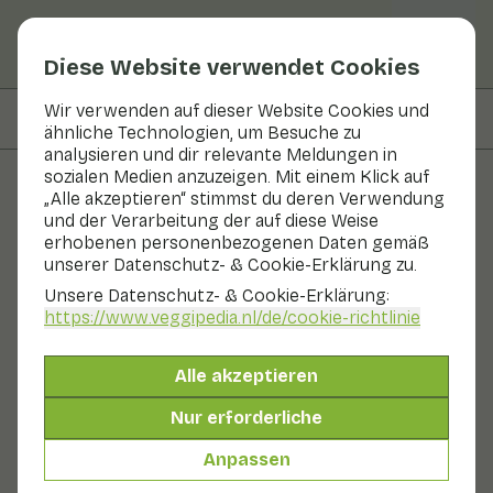
Diese Website verwendet Cookies
Wir verwenden auf dieser Website Cookies und
Auf dieser Seite
Zubereiten & Aufbewahren
ähnliche Technologien, um Besuche zu
analysieren und dir relevante Meldungen in
sozialen Medien anzuzeigen. Mit einem Klick auf
„Alle akzeptieren“ stimmst du deren Verwendung
Obst und Gemüse
und der Verarbeitung der auf diese Weise
erhobenen personenbezogenen Daten gemäß
Romanasla
unserer Datenschutz- & Cookie-Erklärung zu.
Unsere Datenschutz- & Cookie-Erklärung:
In Saison
Gemüse
Kühlschrank
https://www.veggipedia.nl
/de/cookie-richtlinie
Römischer Salat wird auch Romana oder Romaine
genannt. Dieser lange Salatkopf gehört zur Gattung
Alle akzeptieren
der Römersalate. Er wird in den südeuropäischen
Ländern häufig gegessen. Der Salat wächst gerade
Nur erforderliche
nach oben. Roh schmeckt dieser Salat etwas herber als
Kopfsalat. Die Blätter sind auch etwas fester.
Anpassen
Römischer Salat ist der Salat im authentischen Rezept
für Cäsar-Salat.