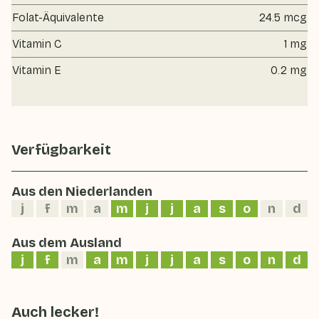
Folat-Äquivalente
24.5 mcg
Vitamin C
1 mg
Vitamin E
0.2 mg
Verfügbarkeit
Aus den Niederlanden
j
f
m
a
m
j
j
a
s
o
n
d
Aus dem Ausland
j
f
m
a
m
j
j
a
s
o
n
d
Auch lecker!