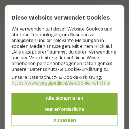
Diese Website verwendet Cookies
Wir verwenden auf dieser Website Cookies und
Auf dieser Seite
Informationen
ähnliche Technologien, um Besuche zu
analysieren und dir relevante Meldungen in
sozialen Medien anzuzeigen. Mit einem Klick auf
„Alle akzeptieren“ stimmst du deren Verwendung
Obst und Gemüse
und der Verarbeitung der auf diese Weise
erhobenen personenbezogenen Daten gemäß
Süßzwiebel
unserer Datenschutz- & Cookie-Erklärung zu.
Unsere Datenschutz- & Cookie-Erklärung:
In Saison
Gemüse
Kühl und dunkel
https://www.veggipedia.nl
/de/cookie-richtlinie
In den Niederlanden werden süße Zwiebeln immer
beliebter. Süße Zwiebeln haben einen milderen und
Alle akzeptieren
süßeren Geschmack als normale Zwiebeln. Daher
werden Kinder diese Zwiebel schneller zu schätzen
Nur erforderliche
wissen. Ein weiterer Vorteil: Süße Zwiebeln haben einen
geringeren Gehalt an der "stacheligen Substanz"
Anpassen
Brenztraubensäure als gewöhnliche Zwiebeln. Man
kann sie also verarbeiten, ohne dass die Augen tränen.