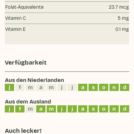
Folat-Äquivalente
23.7 mcg
Vitamin C
5 mg
Vitamin E
0.1 mg
Verfügbarkeit
Aus den Niederlanden
j
f
m
a
m
j
j
a
s
o
n
d
Aus dem Ausland
j
f
m
a
m
j
j
a
s
o
n
d
Auch lecker!