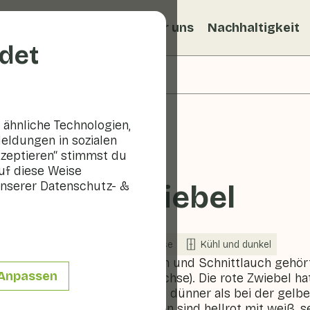
ezepte
Veggiblogs
Über uns
Nachhaltigkeit
det
ähnliche Technologien,
eldungen in sozialen
kzeptieren“ stimmst du
uf diese Weise
nserer Datenschutz- &
Rote Zwiebel
In Saison
Gemüse
Kühl und dunkel
Wie Lauch, Knoblauch und Schnittlauch gehört
Anpassen
Allium (Zwiebelgewächse). Die rote Zwiebel hat 
Schale. Die Schale ist dünner als bei der gelb
geschnittene Zwiebeln sind hellrot mit weiß, s