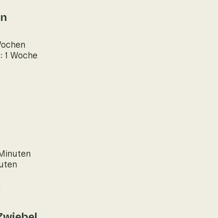
en
Wochen
: 1 Woche
 Minuten
nuten
n
Zwiebel