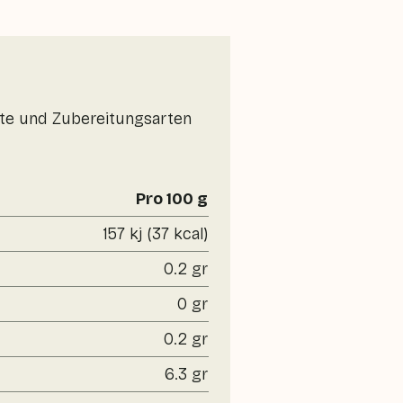
erte und Zubereitungsarten
Pro 100 g
157 kj (37 kcal)
0.2 gr
0 gr
0.2 gr
6.3 gr