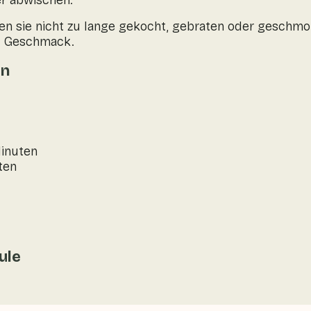
er abwischen.
ten sie nicht zu lange gekocht, gebraten oder geschmo
nd Geschmack.
en
Minuten
ten
ule