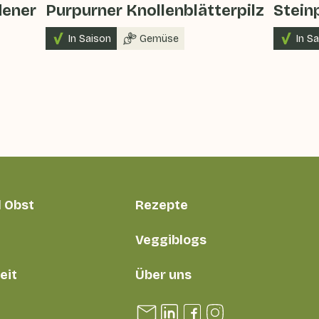
dener
Purpurner Knollenblätterpilz
Stein
In Saison
Gemüse
In S
 Obst
Rezepte
Veggiblogs
eit
Über uns