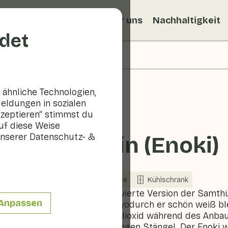
ezepte
Veggiblogs
Über uns
Nachhaltigkeit
det
ähnliche Technologien,
eldungen in sozialen
kzeptieren“ stimmst du
uf diese Weise
nserer Datenschutz- &
Samtbein (Enoki)
In Saison
Gemüse
Kühlschrank
Die Enoki ist die kultivierte Version der Samth
Anpassen
Dunkeln gezüchtet, wodurch er schön weiß bl
zusätzlichem Kohlendioxid während des Anbaus 
charakteristischen langen Stängel. Der Enoki w