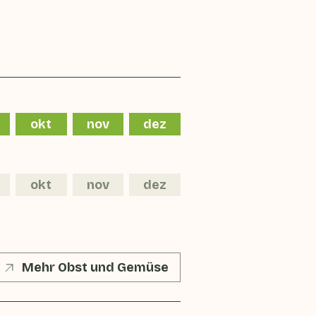
okt
nov
dez
okt
nov
dez
Mehr Obst und Gemüse