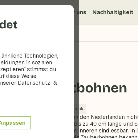
ezepte
Veggiblogs
Über uns
Nachhaltigkeit
det
ähnliche Technologien,
eldungen in sozialen
kzeptieren“ stimmst du
uf diese Weise
nserer Datenschutz- &
Schwertbohnen
Gemüse
Kühlschrank
Schwertbohnen sind in den Niederlanden nicht 
Anpassen
riesigen Bohnen sind bis zu 40 cm lange und 5
rosa-roten Schoten im Inneren sind essbar. In 
Hülsenfrüchte auch als Zauberbohnen bekannt