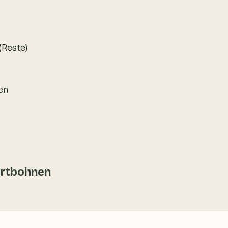
Reste)
en
ertbohnen