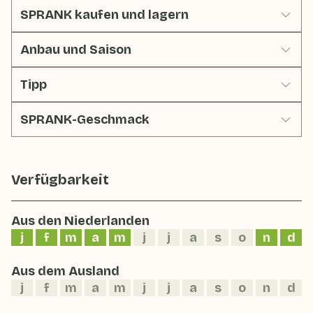
SPRANK kaufen und lagern
Anbau und Saison
Tipp
SPRANK-Geschmack
Verfügbarkeit
Aus den Niederlanden
j
f
m
a
m
j
j
a
s
o
n
d
Aus dem Ausland
j
f
m
a
m
j
j
a
s
o
n
d