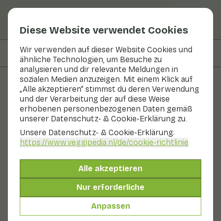
Diese Website verwendet Cookies
Wir verwenden auf dieser Website Cookies und
Auf dieser Seite
Zubereiten & Aufbewahren
ähnliche Technologien, um Besuche zu
analysieren und dir relevante Meldungen in
sozialen Medien anzuzeigen. Mit einem Klick auf
„Alle akzeptieren“ stimmst du deren Verwendung
Obst und Gemüse
und der Verarbeitung der auf diese Weise
erhobenen personenbezogenen Daten gemäß
SPRANK Apfel
unserer Datenschutz- & Cookie-Erklärung zu.
Unsere Datenschutz- & Cookie-Erklärung:
Obst
Obstschale
https://www.veggipedia.nl
/de/cookie-richtlinie
SPRANK wird in den Niederlanden angebaut und ist
herrlich saftig, vollsüß, mit einer leichten Säure und
Alle akzeptieren
einem schönen Biss. Der Apfel ist exklusiv bei Albert
Heijn erhältlich und wurde erstmals 2020 eingeführt.
Nur erforderliche
SPRANK ist eine robuste Sorte, die gegen die
häufigsten Krankheiten im Apfelanbau resistent ist.
Anpassen
Daher kann der Apfel nachhaltiger angebaut werden.
Auch genannt: