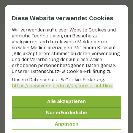
Diese Website verwendet Cookies
Wir verwenden auf dieser Website Cookies und
Auf dieser Seite
Zubereiten & Aufbewahren
ähnliche Technologien, um Besuche zu
analysieren und dir relevante Meldungen in
sozialen Medien anzuzeigen. Mit einem Klick auf
„Alle akzeptieren“ stimmst du deren Verwendung
Obst und Gemüse
und der Verarbeitung der auf diese Weise
erhobenen personenbezogenen Daten gemäß
Zichorie
unserer Datenschutz- & Cookie-Erklärung zu.
Unsere Datenschutz- & Cookie-Erklärung:
Gemüse
https://www.veggipedia.nl
/de/cookie-richtlinie
Die (wilde) Zichorie ist eine Pflanze mit schönen blauen
Blüten. Die Pflanze ist auch als Straßenbegleiter
Alle akzeptieren
bekannt, da sie sich oft am Straßenrand ausbreitet.
Früher wurde die Zichorie als Gemüse gegessen.
Nur erforderliche
Heutzutage kennt man eher seine Verwandten
Chicorée und Endivie. Geröstete und gemahlene
Anpassen
Wurzeln werden auch als Ersatz für Kaffee verwendet.
Auch genannt: