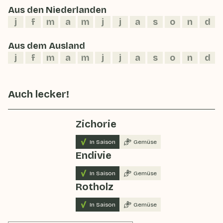
Aus den Niederlanden
j
f
m
a
m
j
j
a
s
o
n
d
Aus dem Ausland
j
f
m
a
m
j
j
a
s
o
n
d
Auch lecker!
Zichorie
In Saison
Gemüse
Endivie
In Saison
Gemüse
Rotholz
In Saison
Gemüse