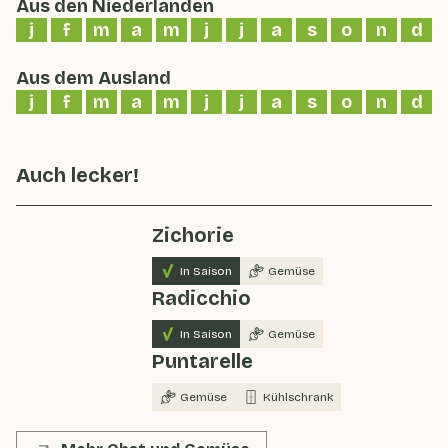
Aus den Niederlanden
j
f
m
a
m
j
j
a
s
o
n
d
Aus dem Ausland
j
f
m
a
m
j
j
a
s
o
n
d
Auch lecker!
Zichorie
In Saison
Gemüse
Radicchio
In Saison
Gemüse
Puntarelle
Gemüse
Kühlschrank