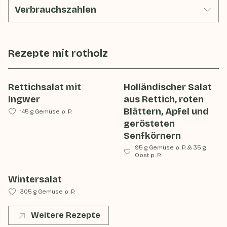
Verbrauchszahlen
Rezepte mit
rotholz
Rettichsalat mit
Holländischer Salat
Ingwer
aus Rettich, roten
Blättern, Apfel und
145 g Gemüse p. P.
gerösteten
Senfkörnern
95 g Gemüse p. P.
&
35 g
Obst p. P.
Wintersalat
305 g Gemüse p. P.
Weitere Rezepte