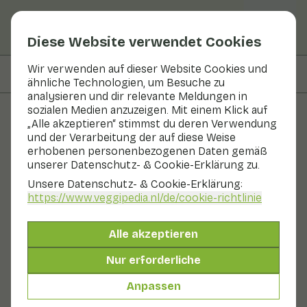
Diese Website verwendet Cookies
Wir verwenden auf dieser Website Cookies und
Auf dieser Seite
Rezepte mit
ähnliche Technologien, um Besuche zu
analysieren und dir relevante Meldungen in
sozialen Medien anzuzeigen. Mit einem Klick auf
„Alle akzeptieren“ stimmst du deren Verwendung
Obst und Gemüse
und der Verarbeitung der auf diese Weise
erhobenen personenbezogenen Daten gemäß
Rotholz
unserer Datenschutz- & Cookie-Erklärung zu.
Unsere Datenschutz- & Cookie-Erklärung:
In Saison
Gemüse
Kühlschrank
https://www.veggipedia.nl
/de/cookie-richtlinie
Die rote Endivie ist eine Kreuzung aus Chicorée und
Radicchio. Sie hat einen milden, süßen Geschmack. Sie
Alle akzeptieren
können roten Endivien in Salaten oder Wok- und
Ofengerichten verwenden.
Nur erforderliche
Auch genannt:
Rotholz
Zichorie
Radicchio
Anpassen