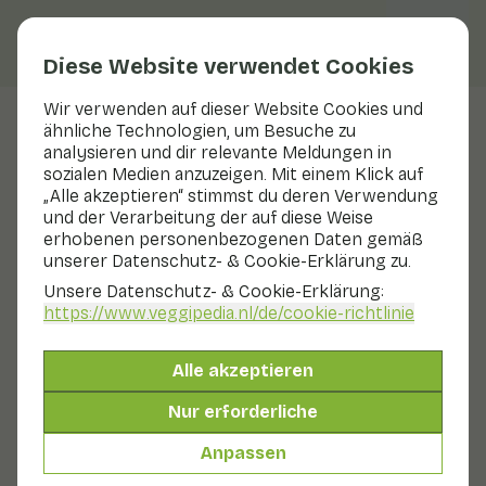
Diese Website verwendet Cookies
Wir verwenden auf dieser Website Cookies und
ähnliche Technologien, um Besuche zu
Veggiblogs
analysieren und dir relevante Meldungen in
sozialen Medien anzuzeigen. Mit einem Klick auf
Vom Gewächshaus in die
„Alle akzeptieren“ stimmst du deren Verwendung
Küche: Überraschende
und der Verarbeitung der auf diese Weise
erhobenen personenbezogenen Daten gemäß
Fakten über den
unserer Datenschutz- & Cookie-Erklärung zu.
niederländischen Gartenbau
Unsere Datenschutz- & Cookie-Erklärung:
https://www.veggipedia.nl
/de/cookie-richtlinie
8 Mai 2025
Alle akzeptieren
Wussten Sie, dass viele Ihrer Lieblingsgemüsearten -
wie Paprika, Tomaten und Gurken - mit Sorgfalt und
Nur erforderliche
Innovation in niederländischen Gewächshäusern
angebaut werden? Hinter der leuchtend roten Tomate
Anpassen
oder der knackigen Paprika verbirgt sich eine Welt