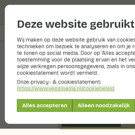
Groenten en fruit
Deze website gebruikt
Op deze pagina
Bereidingswijze
Wij maken op deze website gebruik van cookies
technieken om bezoek te analyseren en om je 
te tonen op social media. Door op 'Alles accepte
toestemming voor de plaatsing ervan en het v
Recepten
wijze verkregen persoonsgegevens, zoals in ons
cookiestatement wordt vermeld.
Komkommer 
Onze privacy- & cookiestatement:
https://www.veggipedia.nl
/cookiebeleid
Hoofdgerecht
2 pers
1
Alles accepteren
Alleen noodzakelijk
Met seizoensproducten
295gr groenten p.p.