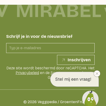
MIRABEL
Schrijf je in voor de nieuwsbrief
Inschrijven
Deze site wordt beschermd door reCAPTCHA. Het
Privacybeleid
en de
Servicevoorwaarden
van
Google zijn van toepassing
Stel mij een vraag!
©
2026
Veggipedia / GroentenFruit Huis