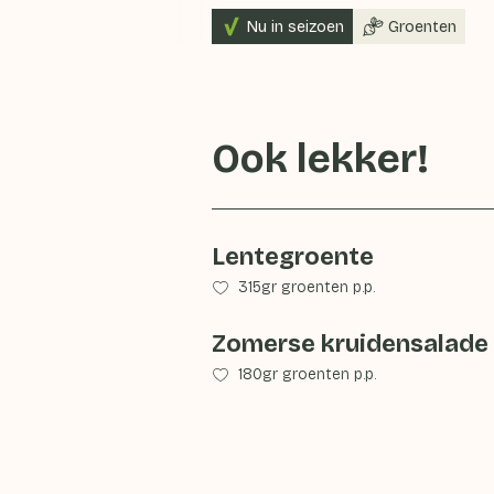
Nu in seizoen
Groenten
Ook lekker!
Lentegroente
315gr groenten p.p.
Zomerse kruidensalade
180gr groenten p.p.