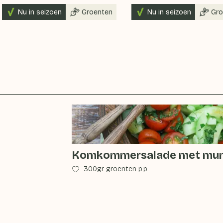
Nu in seizoen
Groenten
Nu in seizoen
Gro
Komkommersalade met mu
300gr groenten p.p.