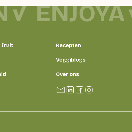
N
ENJOYA
fruit
Recepten
Veggiblogs
id
Over ons