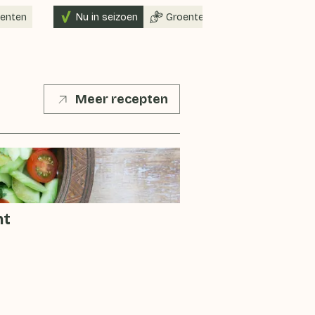
enten
Nu in seizoen
Groenten
Meer recepten
nt