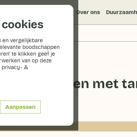
Recepten
Veggiblogs
Over ons
Duurzaamh
 cookies
 en vergelijkbare
relevante boodschappen
ren' te klikken geef je
erwerken van op deze
 privacy- &
in het groen met ta
0 - 20 min
Aanpassen