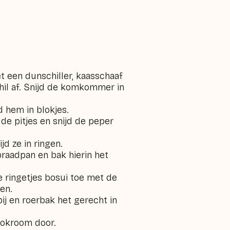
 een dunschiller, kaasschaaf
il af. Snijd de komkommer in
d hem in blokjes.
 de pitjes en snijd de peper
jd ze in ringen.
braadpan en bak hierin het
e ringetjes bosui toe met de
en.
j en roerbak het gerecht in
ookroom door.