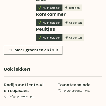
Nu in seizoen
Kruiden
Komkommer
Nu in seizoen
Groenten
Peultjes
Nu in seizoen
Groenten
Meer groenten en fruit
Ook lekker!
Radijs met lente-ui
Tomatensalade
en sojasaus
240gr groenten p.p.
140gr groenten p.p.