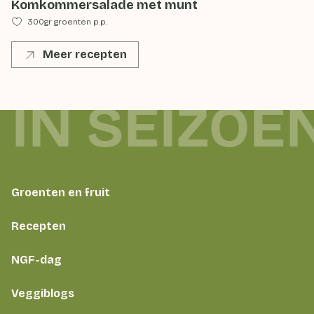
Komkommersalade met munt
300gr groenten p.p.
Meer recepten
 IN SEIZOE
Groenten en fruit
Recepten
NGF-dag
Veggiblogs