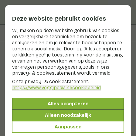
Deze website gebruikt cookies
Wij maken op deze website gebruik van cookies
Op deze pagina
Bereidingswijze
en vergelijkbare technieken om bezoek te
analyseren en om je relevante boodschappen te
tonen op social media. Door op 'Alles accepteren'
te klikken geef je toestemming voor de plaatsing
Recepten
ervan en het verwerken van op deze wijze
verkregen persoonsgegevens, zoals in ons
Lentegroente
privacy- & cookiestatement wordt vermeld.
Onze privacy- & cookiestatement:
Hoofdgerecht
2 pers
10 - 20 min
https://www.veggipedia.nl
/cookiebeleid
Met seizoensproducten
Alles accepteren
315gr groenten p.p.
Alleen noodzakelijk
Aanpassen
Ingrediënten
2 pers