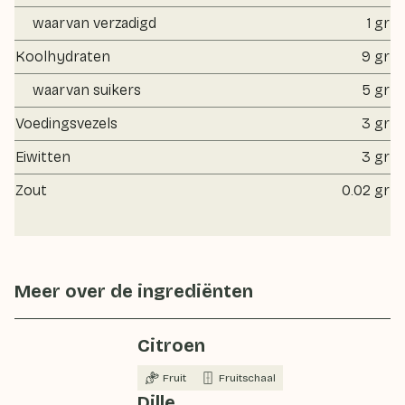
waarvan verzadigd
1 gr
Koolhydraten
9 gr
waarvan suikers
5 gr
Voedingsvezels
3 gr
Eiwitten
3 gr
Zout
0.02 gr
Meer over de ingrediënten
Citroen
Fruit
Fruitschaal
Dille