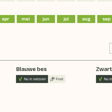
apr
mei
jun
jul
aug
sep
Blauwe bes
Zwart
Nu in seizoen
Fruit
Nu i