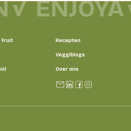
N
ENJOYA
fruit
Recepten
Veggiblogs
id
Over ons