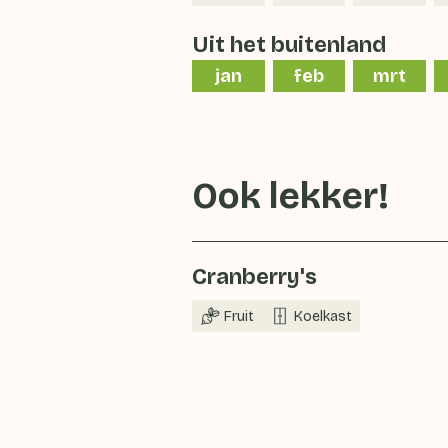
Uit het buitenland
jan
feb
mrt
Ook lekker!
Cranberry's
Fruit
Koelkast