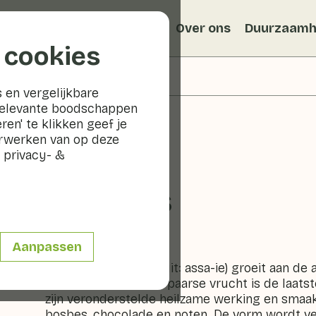
Recepten
Veggiblogs
Over ons
Duurzaamh
 cookies
 en vergelijkbare
relevante boodschappen
ren' te klikken geef je
erwerken van op deze
 privacy- &
Açai bes
Aanpassen
Fruit
Koelkast
De açai bes (spreek uit: assa-ie) groeit aan de 
Suriname. De donkerpaarse vrucht is de laats
zijn veronderstelde heilzame werking en smaa
bosbes, chocolade en noten. De vorm wordt ve