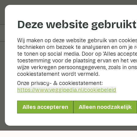
Groenten en fruit
Deze website gebruikt
Op deze pagina
Bereiden & bewaren
Wij maken op deze website gebruik van cookies
technieken om bezoek te analyseren en om je 
te tonen op social media. Door op 'Alles accepte
toestemming voor de plaatsing ervan en het v
Groenten en fruit
wijze verkregen persoonsgegevens, zoals in ons
cookiestatement wordt vermeld.
Onze privacy- & cookiestatement:
https://www.veggipedia.nl
/cookiebeleid
Alles accepteren
Alleen noodzakelijk