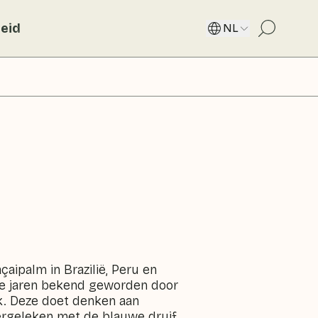
eid
NL
açaipalm in Brazilië, Peru en
te jaren bekend geworden door
k. Deze doet denken aan
rgeleken met de blauwe druif,