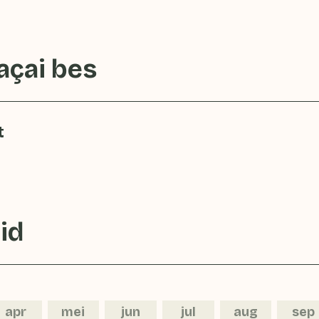
açai bes
t
id
apr
mei
jun
jul
aug
sep