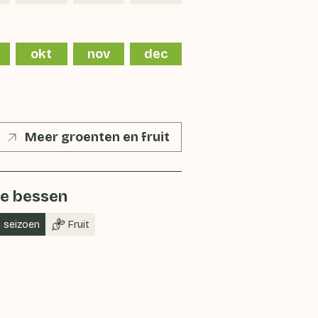
okt
nov
dec
Meer groenten en fruit
e bessen
n seizoen
Fruit