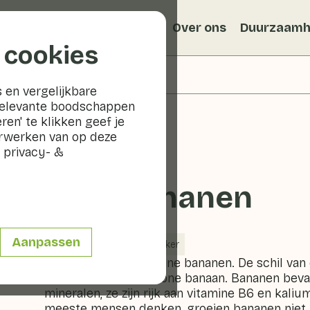
Recepten
Veggiblogs
Over ons
Duurzaamh
 cookies
 en vergelijkbare
relevante boodschappen
ren' te klikken geef je
erwerken van op deze
 privacy- &
Babybananen
Aanpassen
Fruit
Koel & donker
Babybananen zijn kleine bananen. De schil van
dan die van een gewone banaan. Bananen bevat
mineralen, ze zijn rijk aan vitamine B6 en kaliu
meeste mensen denken, groeien bananen niet