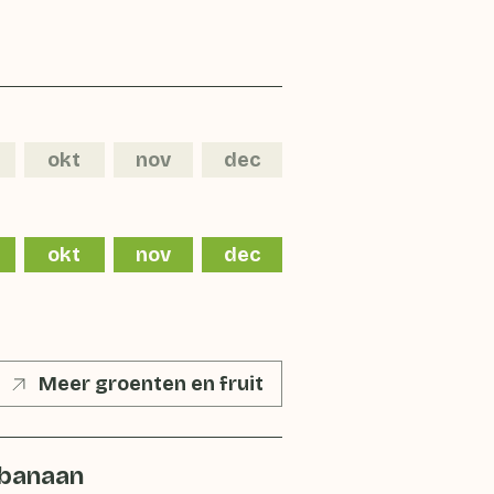
okt
nov
dec
okt
nov
dec
Meer groenten en fruit
banaan