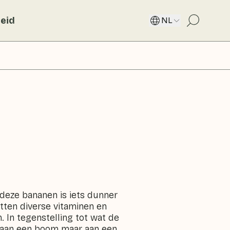
eid
NL
 deze bananen is iets dunner
ten diverse vitaminen en
m. In tegenstelling tot wat de
 aan een boom maar aan een