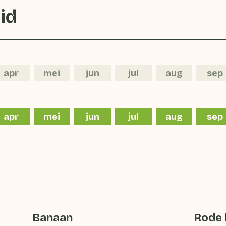
id
apr
mei
jun
jul
aug
sep
apr
mei
jun
jul
aug
sep
Banaan
Rode 