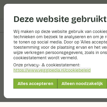
Groenten en fruit
Deze website gebruikt
Op deze pagina
Informatie
Wij maken op deze website gebruik van cookies
technieken om bezoek te analyseren en om je 
te tonen op social media. Door op 'Alles accepte
toestemming voor de plaatsing ervan en het v
Groenten en fruit
wijze verkregen persoonsgegevens, zoals in ons
cookiestatement wordt vermeld.
Onze privacy- & cookiestatement:
https://www.veggipedia.nl
/cookiebeleid
Alles accepteren
Alleen noodzakelijk