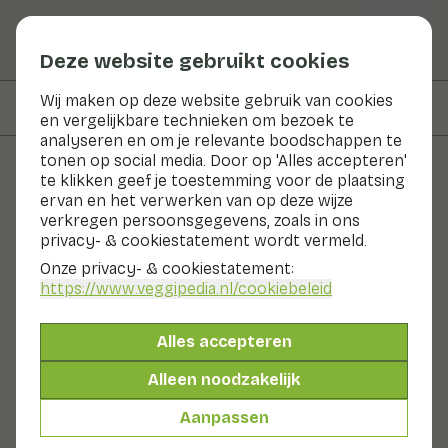
Deze website gebruikt cookies
Wij maken op deze website gebruik van cookies
Op deze pagina
Informatie
en vergelijkbare technieken om bezoek te
analyseren en om je relevante boodschappen te
tonen op social media. Door op 'Alles accepteren'
te klikken geef je toestemming voor de plaatsing
Groenten en fruit
ervan en het verwerken van op deze wijze
verkregen persoonsgegevens, zoals in ons
Bamboescheuten
privacy- & cookiestatement wordt vermeld.
Onze privacy- & cookiestatement:
Nu in seizoen
Groenten
Koelkast
https://www.veggipedia.nl
/cookiebeleid
Bamboescheuten of –spruiten zijn de jonge uitlopers
van de bamboeplant. De smaak is fris en knapperig. In
Alles accepteren
de Oosterse keuken wordt het veel gebruikt in
groentegerechten. Bamboescheuten zijn in Nederland
Alleen noodzakelijk
vrijwel uitsluitend te koop in blik.
Ook wel genoemd:
Aanpassen
Bamboescheuten
Bamboespruiten