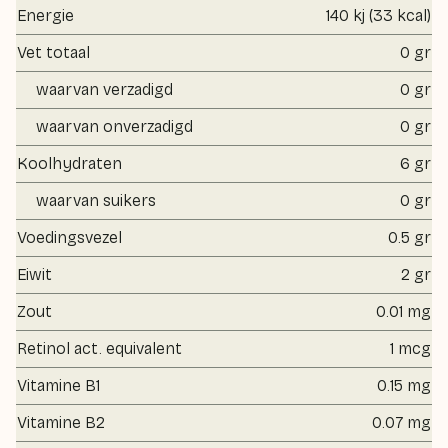
Energie
140 kj (33 kcal)
Vet totaal
0 gr
waarvan verzadigd
0 gr
waarvan onverzadigd
0 gr
Koolhydraten
6 gr
waarvan suikers
0 gr
Voedingsvezel
0.5 gr
Eiwit
2 gr
Zout
0.01 mg
Retinol act. equivalent
1 mcg
Vitamine B1
0.15 mg
Vitamine B2
0.07 mg