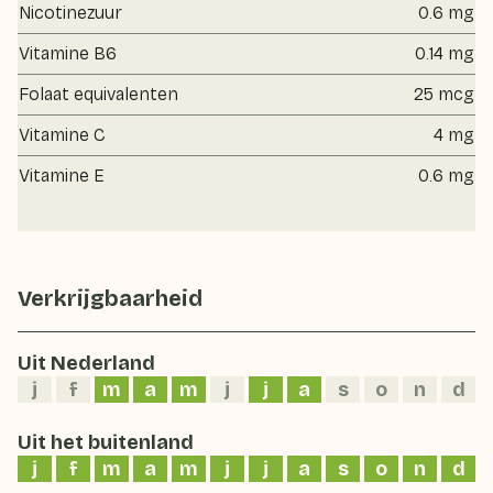
Nicotinezuur
0.6 mg
Vitamine B6
0.14 mg
Folaat equivalenten
25 mcg
Vitamine C
4 mg
Vitamine E
0.6 mg
Verkrijgbaarheid
Uit Nederland
j
f
m
a
m
j
j
a
s
o
n
d
Uit het buitenland
j
f
m
a
m
j
j
a
s
o
n
d