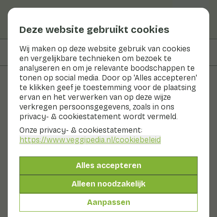
Deze website gebruikt cookies
Wij maken op deze website gebruik van cookies
Op deze pagina
Bereiden & bewaren
en vergelijkbare technieken om bezoek te
analyseren en om je relevante boodschappen te
tonen op social media. Door op 'Alles accepteren'
te klikken geef je toestemming voor de plaatsing
Groenten en fruit
ervan en het verwerken van op deze wijze
verkregen persoonsgegevens, zoals in ons
Kleine bevernel
privacy- & cookiestatement wordt vermeld.
Onze privacy- & cookiestatement:
Nu in seizoen
Kruiden
Koelkast
https://www.veggipedia.nl
/cookiebeleid
Dit kruid is familie van anijs en dat proef je. In het wild
groeit het vooral op zandgrond en in droge graslanden.
Alles accepteren
Je kunt het bijvoorbeeld vinden in duinen en krijtgebied.
Je kunt bevernel het beste in de koelkast bewaren.
Alleen noodzakelijk
Bevernel is van juli tot september in Nederland in het
seizoen.
Aanpassen