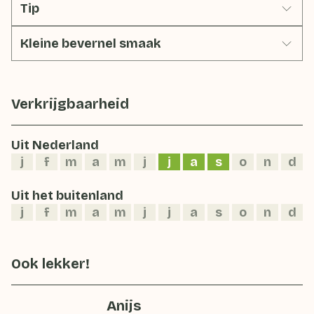
Tip
Kleine bevernel smaak
Verkrijgbaarheid
Uit Nederland
j
f
m
a
m
j
j
a
s
o
n
d
Uit het buitenland
j
f
m
a
m
j
j
a
s
o
n
d
Ook lekker!
Anijs