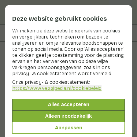
Deze website gebruikt cookies
Wij maken op deze website gebruik van cookies
Op deze pagina
Informatie
en vergelijkbare technieken om bezoek te
analyseren en om je relevante boodschappen te
tonen op social media. Door op 'Alles accepteren'
te klikken geef je toestemming voor de plaatsing
Groenten en fruit
ervan en het verwerken van op deze wijze
verkregen persoonsgegevens, zoals in ons
Limon Cress
privacy- & cookiestatement wordt vermeld.
Onze privacy- & cookiestatement:
Nu in seizoen
Groenten
Koelkast
https://www.veggipedia.nl
/cookiebeleid
Limon Cress heeft een heerlijke limoengeur en
limoensmaak. Voor de fijnproever zijn er ook tonen van
Alles accepteren
anijs te herkennen.
Ook wel genoemd:
Alleen noodzakelijk
Cress
Micro groente
Limon Cress
Aanpassen