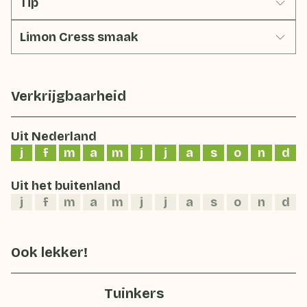
Tip
Limon Cress smaak
Verkrijgbaarheid
Uit Nederland
j
f
m
a
m
j
j
a
s
o
n
d
Uit het buitenland
j
f
m
a
m
j
j
a
s
o
n
d
Ook lekker!
Tuinkers