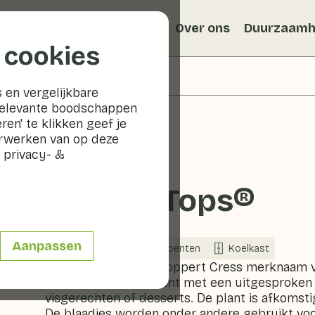
Recepten
Veggiblogs
Over ons
Duurzaamh
 cookies
 en vergelijkbare
relevante boodschappen
ren' te klikken geef je
erwerken van op deze
 privacy- &
Paztizz Tops®
Aanpassen
Nu in seizoen
Groenten
Koelkast
Paztizz Tops® is de Koppert Cress merknaam v
Tops® is een ingrediënt met een uitgesproken 
visgerechten of desserts. De plant is afkomsti
De blaadjes worden onder andere gebruikt voo