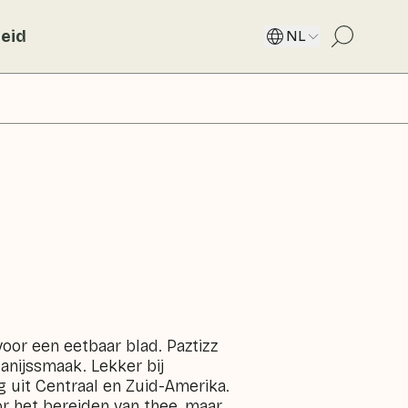
eid
NL
oor een eetbaar blad. Paztizz
anijssmaak. Lekker bij
g uit Centraal en Zuid-Amerika.
r het bereiden van thee, maar