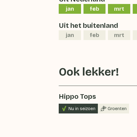
jan
feb
mrt
Uit het buitenland
jan
feb
mrt
Ook lekker!
Hippo Tops
Nu in seizoen
Groenten