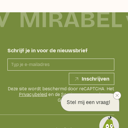
MIRABEL
Schrijf je in voor de nieuwsbrief
Inschrijven
Deze site wordt beschermd door reCAPTCHA. Het
Privacybeleid
en de
Servicevoorwaarden
van
Google zijn van toepassing
Stel mij een vraag!