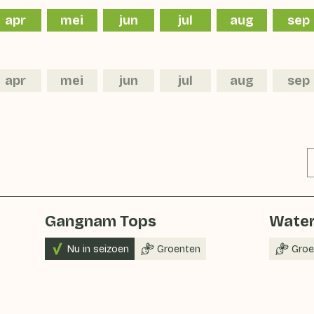
apr
mei
jun
jul
aug
sep
apr
mei
jun
jul
aug
sep
Gangnam Tops
Water
Nu in seizoen
Groenten
Groe