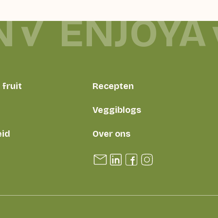
N
ENJOYA
fruit
Recepten
Veggiblogs
id
Over ons