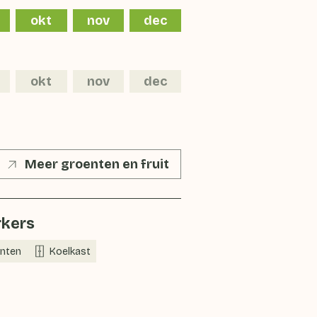
okt
nov
dec
okt
nov
dec
Meer groenten en fruit
kers
nten
Koelkast