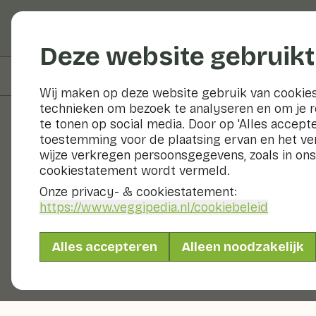
Groenten en fruit
Deze website gebruikt
Op deze pagina
Bereiden & bewaren
Wij maken op deze website gebruik van cookies
technieken om bezoek te analyseren en om je 
te tonen op social media. Door op 'Alles accepte
toestemming voor de plaatsing ervan en het v
Groenten en fruit
wijze verkregen persoonsgegevens, zoals in ons
cookiestatement wordt vermeld.
Onze privacy- & cookiestatement:
https://www.veggipedia.nl
/cookiebeleid
Alles accepteren
Alleen noodzakelijk