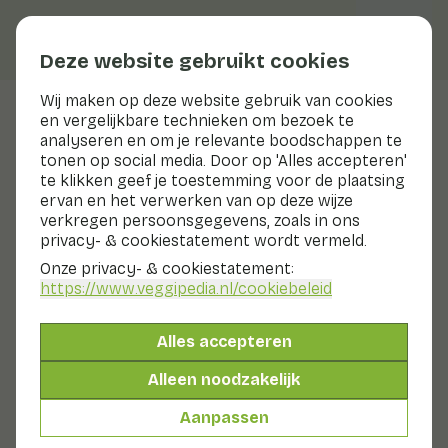
Deze website gebruikt cookies
Wij maken op deze website gebruik van cookies
en vergelijkbare technieken om bezoek te
Veggiblogs
analyseren en om je relevante boodschappen te
tonen op social media. Door op 'Alles accepteren'
Planten eten op Wereld
te klikken geef je toestemming voor de plaatsing
Televisie Dag
ervan en het verwerken van op deze wijze
verkregen persoonsgegevens, zoals in ons
privacy- & cookiestatement wordt vermeld.
20 november 2019
Onze privacy- & cookiestatement:
Vandaag is het Wereldtelevisiedag. De Verenigde Naties
https://www.veggipedia.nl
/cookiebeleid
hebben 21 november uitgeroepen tot 'Wereld Televisie
Dag' (World Television Day). Vanavond ga ik deze dag
waardig vieren met een aantal tv uren.
Alles accepteren
Alleen noodzakelijk
Tegenwoordig betekent dat vooral Netflix binchen of
kookprogramma's kijken. Ik ben gek op kook tv. Soms
Aanpassen
is dat uren watertandend staren naar voedsel dat ik