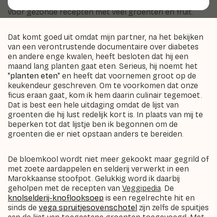
vooral niet moet eten en vaak doe ik ook inspiratie op
voor gezonde recepten met veel groenten en fruit.
Dat komt goed uit omdat mijn partner, na het bekijken
van een verontrustende documentaire over diabetes
en andere enge kwalen, heeft besloten dat hij een
maand lang planten gaat eten. Serieus, hij noemt het
"
planten eten
" en heeft dat voornemen groot op de
keukendeur geschreven. Om te voorkomen dat onze
ficus eraan gaat, kom ik hem daarin culinair tegemoet.
Dat is best een hele uitdaging omdat de lijst van
groenten die hij lust redelijk kort is. In plaats van mij te
beperken tot dat lijstje ben ik begonnen om de
groenten die er niet opstaan anders te bereiden.
De bloemkool wordt niet meer gekookt maar gegrild of
met zoete aardappelen en selderij verwerkt in een
Marokkaanse stoofpot. Gelukkig word ik daarbij
geholpen met de recepten van
Veggipedia
. De
knolselderij-knoflooksoep
is een regelrechte hit en
sinds de
vega spruitjesovenschotel
zijn zelfs de spuitjes