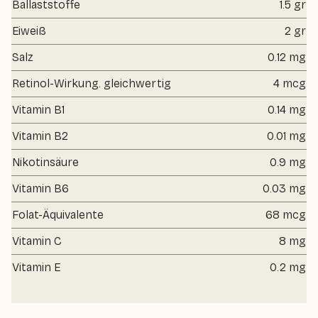
Ballaststoffe
1.5 gr
Eiweiß
2 gr
Salz
0.12 mg
Retinol-Wirkung. gleichwertig
4 mcg
Vitamin B1
0.14 mg
Vitamin B2
0.01 mg
Nikotinsäure
0.9 mg
Vitamin B6
0.03 mg
Folat-Äquivalente
68 mcg
Vitamin C
8 mg
Vitamin E
0.2 mg