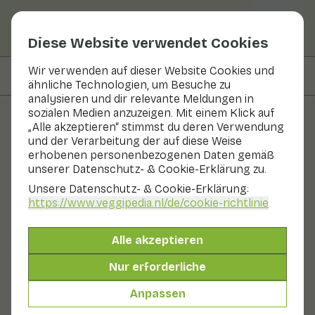
Diese Website verwendet Cookies
Wir verwenden auf dieser Website Cookies und
Auf dieser Seite
Zubereiten & Aufbewahren
ähnliche Technologien, um Besuche zu
analysieren und dir relevante Meldungen in
sozialen Medien anzuzeigen. Mit einem Klick auf
„Alle akzeptieren“ stimmst du deren Verwendung
Obst und Gemüse
und der Verarbeitung der auf diese Weise
erhobenen personenbezogenen Daten gemäß
Artischocke
unserer Datenschutz- & Cookie-Erklärung zu.
Unsere Datenschutz- & Cookie-Erklärung:
Gemüse
Kühlschrank
https://www.veggipedia.nl
/de/cookie-richtlinie
Artischocken sind eigentlich die Blütenknospen einer
Distel. Diese graugrünen Blütenknospen bestehen aus
Alle akzeptieren
vielen kleinen Blättern, die sich um eine Blütenbasis
falten. Dann öffnen sich die Blütenblätter und das "Heu"
Nur erforderliche
im Inneren entwickelt sich zu einer schönen lila Blüte.
Das ist schön anzusehen, aber eine blühende
Anpassen
Artischocke ist nicht mehr essbar.
Auch genannt: