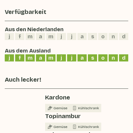
Verfügbarkeit
Aus den Niederlanden
j
f
m
a
m
j
j
a
s
o
n
d
Aus dem Ausland
j
f
m
a
m
j
j
a
s
o
n
d
Auch lecker!
Kardone
Gemüse
Kühlschrank
Topinambur
Gemüse
Kühlschrank