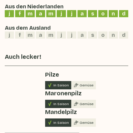
Aus den Niederlanden
j
f
m
a
m
j
j
a
s
o
n
d
Aus dem Ausland
j
f
m
a
m
j
j
a
s
o
n
d
Auch lecker!
Pilze
In Saison
Gemüse
Maronenpilz
In Saison
Gemüse
Mandelpilz
In Saison
Gemüse