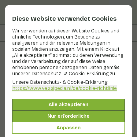
Diese Website verwendet Cookies
Wir verwenden auf dieser Website Cookies und
Auf dieser Seite
Rezepte mit
ähnliche Technologien, um Besuche zu
analysieren und dir relevante Meldungen in
sozialen Medien anzuzeigen. Mit einem Klick auf
„Alle akzeptieren“ stimmst du deren Verwendung
Obst und Gemüse
und der Verarbeitung der auf diese Weise
erhobenen personenbezogenen Daten gemäß
Feldpilz
unserer Datenschutz- & Cookie-Erklärung zu.
Unsere Datenschutz- & Cookie-Erklärung:
In Saison
Gemüse
Kühlschrank
https://www.veggipedia.nl
/de/cookie-richtlinie
Der Wiesenchampignon wird wegen seines anisartigen
Geschmacks und Geruchs auch Anispilz genannt. Er ist
Alle akzeptieren
eine der größten essbaren Pilzarten, die es gibt. Die
Farbe des Hutes ist blassgelb. Der Stiel ist länger als der
Nur erforderliche
Stiel des weißen Champignons und der Hut kleiner,
aber höher.
Anpassen
Auch genannt: