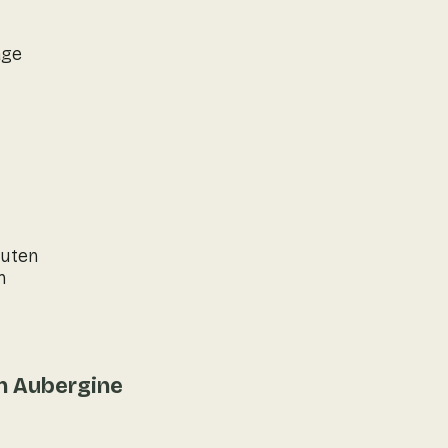
age
nuten
n
n Aubergine