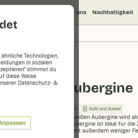
ezepte
Veggiblogs
Über uns
Nachhaltigkeit
det
ähnliche Technologien,
eldungen in sozialen
kzeptieren“ stimmst du
uf diese Weise
nserer Datenschutz- &
Weiße Aubergine
In Saison
Gemüse
Kühl und dunkel
Der Geschmack der weißen Aubergine wird als 
Anpassen
beschrieben. Diese Aubergine ist ideal für die
weiße Aubergine nimmt außerdem weniger Feuc
Standard-Aubergine.