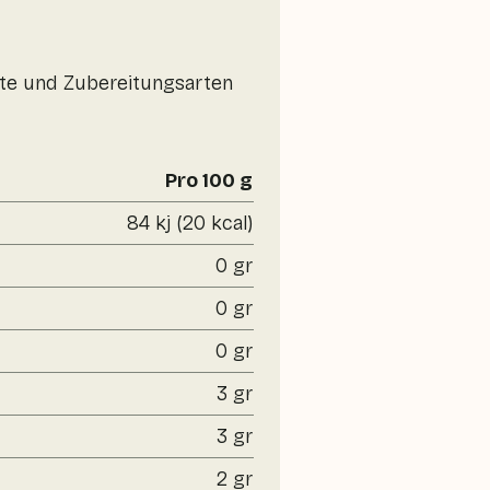
erte und Zubereitungsarten
Pro 100 g
84 kj (20 kcal)
0 gr
0 gr
0 gr
3 gr
3 gr
2 gr