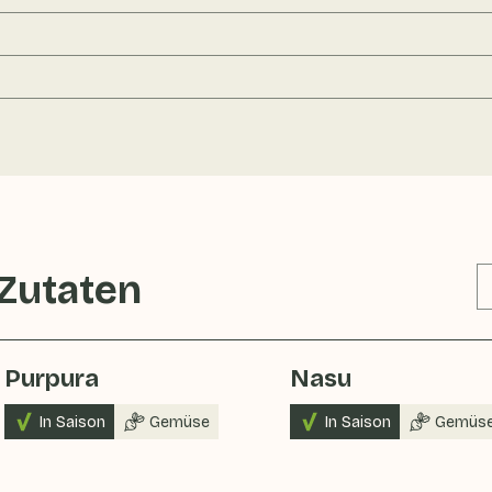
 Zutaten
Purpura
Nasu
In Saison
Gemüse
In Saison
Gemüs