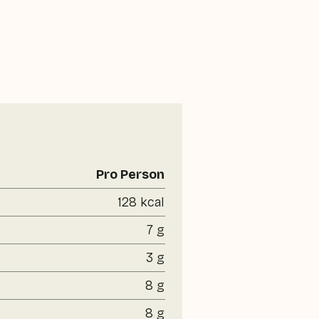
Pro Person
128 kcal
7 g
3 g
8 g
8 g