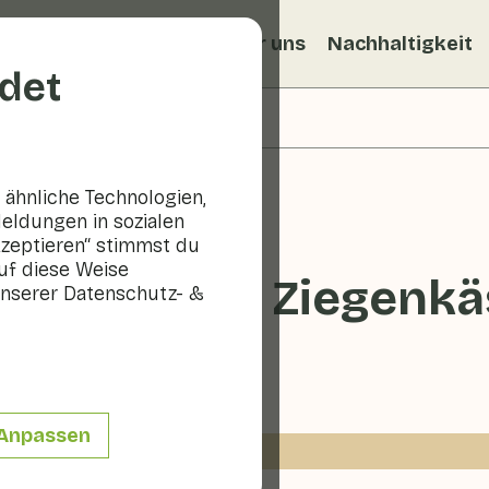
ezepte
Veggiblogs
Über uns
Nachhaltigkeit
det
ähnliche Technologien,
eldungen in sozialen
kzeptieren“ stimmst du
uf diese Weise
ubergine mit Ziegenk
nserer Datenschutz- &
10 - 20 min
Anpassen