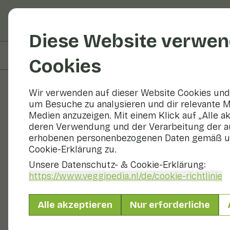
Obst und Gemüse
R
Diese Website verwen
Auf dieser Seite
Zubereitung
Cookies
Wir verwenden auf dieser Website Cookies und 
um Besuche zu analysieren und dir relevante M
Rezepte
Medien anzuzeigen. Mit einem Klick auf „Alle a
deren Verwendung und der Verarbeitung der a
Gegrillte A
erhobenen personenbezogenen Daten gemäß u
Cookie-Erklärung zu.
Unsere Datenschutz- & Cookie-Erklärung:
https://www.veggipedia.nl
/de/cookie-richtlinie
Hauptgericht
2 Personen
Alle akzeptieren
Nur erforderliche
Mit saisonalen Produkten
400 g Gemüse p. P.