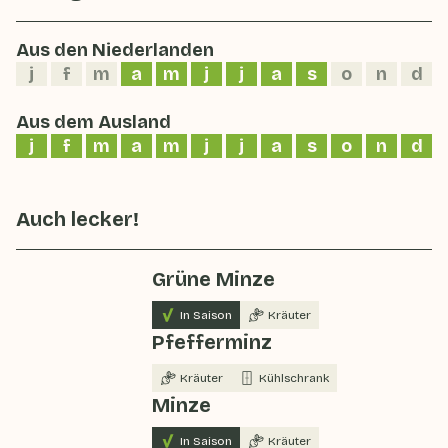
Aus den Niederlanden
j
f
m
a
m
j
j
a
s
o
n
d
Aus dem Ausland
j
f
m
a
m
j
j
a
s
o
n
d
Auch lecker!
Grüne Minze
In Saison
Kräuter
Pfefferminz
Kräuter
Kühlschrank
Minze
In Saison
Kräuter