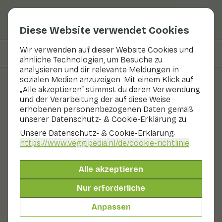
Diese Website verwendet Cookies
Wir verwenden auf dieser Website Cookies und
Auf dieser Seite
Zubereiten & Aufbewahren
ähnliche Technologien, um Besuche zu
analysieren und dir relevante Meldungen in
sozialen Medien anzuzeigen. Mit einem Klick auf
„Alle akzeptieren“ stimmst du deren Verwendung
Obst und Gemüse
und der Verarbeitung der auf diese Weise
erhobenen personenbezogenen Daten gemäß
Weiße Minze
unserer Datenschutz- & Cookie-Erklärung zu.
Unsere Datenschutz- & Cookie-Erklärung:
In Saison
Kräuter
Kühlschrank
https://www.veggipedia.nl
/de/cookie-richtlinie
Die Weiße Minze ist ein Kraut, dessen Blätter einen
minzähnlichen, aber auch apfelähnlichen Duft haben.
Alle akzeptieren
Die Pflanze ist in den Niederlanden selten. Die Pflanze
steht auf der Liste der geschützten seltenen Pflanzen.
Nur erforderliche
Es ist verboten, sie zu pflücken. Aber das Pflänzchen
lässt sich auch gut anbauen. Die Blätter und Stängel
Anpassen
sind behaart und die Blüten sind weiß bis hellviolett.
Weiße Minzzweige werden am besten im Kühlschrank