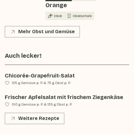
Orange
Obst
Obstschale
Mehr Obst und Gemüse
Auch lecker!
Chicorée-Grapefruit-Salat
125 g Gemüse p. P.
&
75 g Obst p. P.
Frischer Apfelsalat mit frischem Ziegenkäse
100 g Gemüse p. P.
&
135 g Obst p. P.
Weitere Rezepte