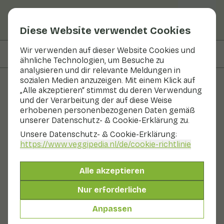
Diese Website verwendet Cookies
Wir verwenden auf dieser Website Cookies und
Auf dieser Seite
Zubereitung
ähnliche Technologien, um Besuche zu
analysieren und dir relevante Meldungen in
sozialen Medien anzuzeigen. Mit einem Klick auf
„Alle akzeptieren“ stimmst du deren Verwendung
Rezepte
und der Verarbeitung der auf diese Weise
erhobenen personenbezogenen Daten gemäß
Weißkohlsalat mit Orange
unserer Datenschutz- & Cookie-Erklärung zu.
Unsere Datenschutz- & Cookie-Erklärung:
Beilage
2 Personen
10 - 20 min
https://www.veggipedia.nl
/de/cookie-richtlinie
Mit saisonalen Produkten
Alle akzeptieren
225 g Gemüse p. P.
&
130 g Obst p. P.
Nur erforderliche
Anpassen
Zutaten
2 Personen