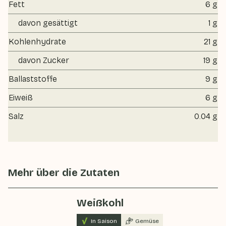
Fett
6 g
davon gesättigt
1 g
Kohlenhydrate
21 g
davon Zucker
19 g
Ballaststoffe
9 g
Eiweiß
6 g
Salz
0.04 g
Mehr über die Zutaten
Weißkohl
In Saison
Gemüse