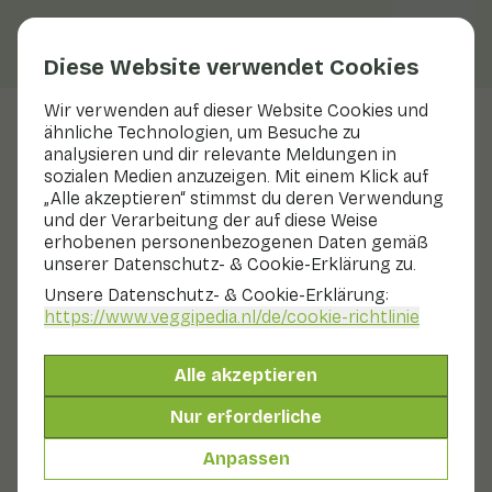
Diese Website verwendet Cookies
Wir verwenden auf dieser Website Cookies und
ähnliche Technologien, um Besuche zu
Veggiblogs
analysieren und dir relevante Meldungen in
sozialen Medien anzuzeigen. Mit einem Klick auf
Der Weg von der Banane zu
„Alle akzeptieren“ stimmst du deren Verwendung
Ihrem Tisch
und der Verarbeitung der auf diese Weise
erhobenen personenbezogenen Daten gemäß
unserer Datenschutz- & Cookie-Erklärung zu.
22 Februar 2024
Unsere Datenschutz- & Cookie-Erklärung:
Morgen (23. Februar) ist der Tag des Bananenbrots, und
https://www.veggipedia.nl
/de/cookie-richtlinie
um Sie schon einmal in Stimmung zu bringen, stellen
wir Ihnen in diesem Blog köstliche Rezepte vor, in
denen die Banane eine wichtige Rolle spielt. Lassen Sie
Alle akzeptieren
sich von diesen köstlichen Kreationen inspirieren und
Nur erforderliche
entdecken Sie neue Möglichkeiten, den großartigen
Geschmack von Bananen zu genießen. Wenn Sie nach
Anpassen
der Zubereitung eines Rezepts Bananen übrig haben,
vergessen Sie nicht, daraus ein Bananenbrot zu