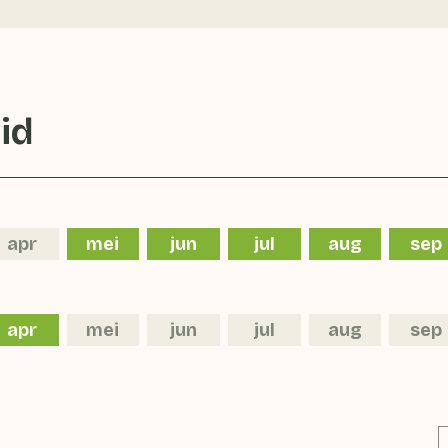
id
apr
mei
jun
jul
aug
sep
apr
mei
jun
jul
aug
sep