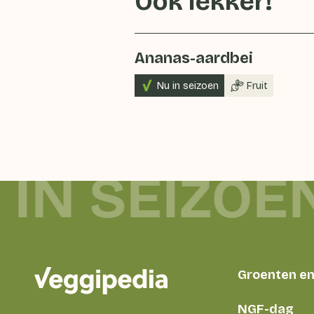
Ook lekker!
Ananas-aardbei
Nu in seizoen
Fruit
IN SEIZOE
Groenten en 
NGF-dag