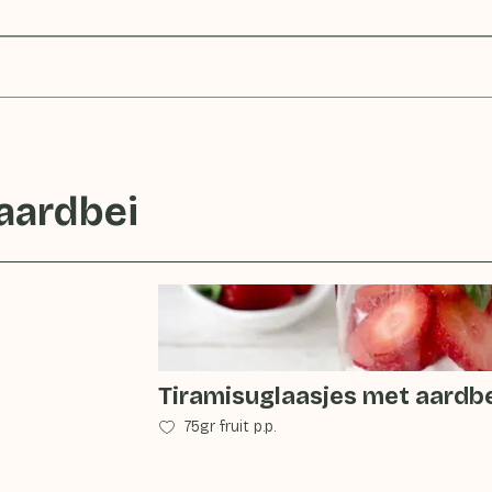
aardbei
Tiramisuglaasjes met aardb
75gr fruit p.p.