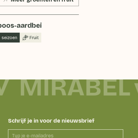
oos-aardbei
n seizoen
Fruit
MIRABEL
Schrijf je in voor de nieuwsbrief