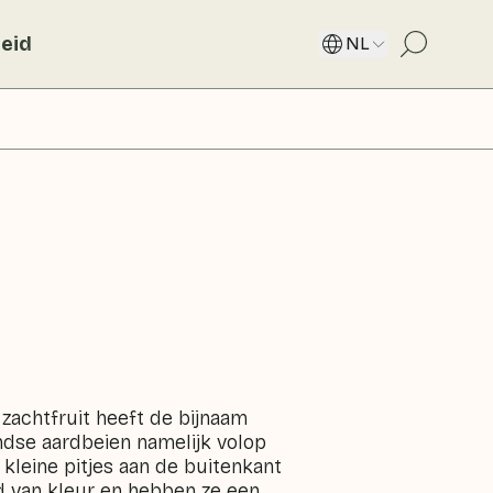
eid
NL
 zachtfruit heeft de bijnaam
ndse aardbeien namelijk volop
 kleine pitjes aan de buitenkant
ood van kleur en hebben ze een