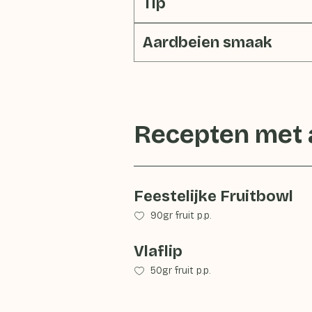
Tip
Aardbeien smaak
Recepten met
Feestelijke Fruitbowl
90gr fruit p.p.
Vlaflip
50gr fruit p.p.