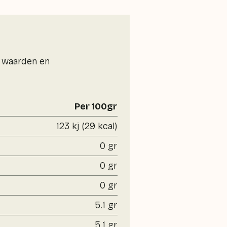
e waarden en
Per 100gr
123 kj (29 kcal)
0 gr
0 gr
0 gr
5.1 gr
5.1 gr