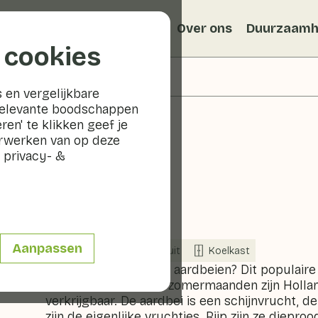
Recepten
Veggiblogs
Over ons
Duurzaamh
 cookies
 en vergelijkbare
relevante boodschappen
ren' te klikken geef je
erwerken van op deze
 privacy- &
Aardbei
Aanpassen
Nu in seizoen
Fruit
Koelkast
Wie houdt er niet van aardbeien? Dit populaire
zomerkoninkje; in de zomermaanden zijn Holla
verkrijgbaar. De aardbei is een schijnvrucht, de
zijn de eigenlijke vruchtjes. Rijp zijn ze diepr