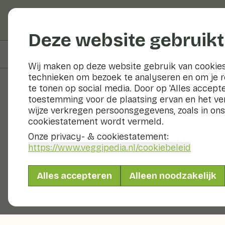
Groenten en fruit
Deze website gebruikt
Op deze pagina
Informatie
Wij maken op deze website gebruik van cookies
technieken om bezoek te analyseren en om je 
te tonen op social media. Door op 'Alles accepte
toestemming voor de plaatsing ervan en het v
Groenten en fruit
wijze verkregen persoonsgegevens, zoals in ons
cookiestatement wordt vermeld.
Onze privacy- & cookiestatement:
https://www.veggipedia.nl
/cookiebeleid
Alles accepteren
Alleen noodzakelijk