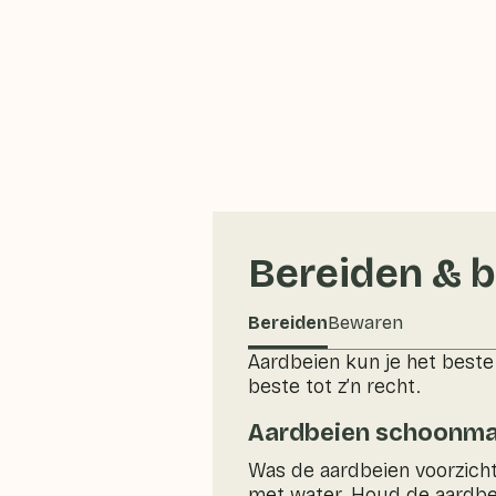
Bereiden & 
Bereiden
Bewaren
Aardbeien kun je het beste
beste tot z’n recht.
Aardbeien schoonm
Was de aardbeien voorzich
met water. Houd de aardbei