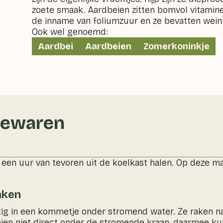
zoete smaak. Aardbeien zitten bomvol vitamine
de inname van foliumzuur en ze bevatten weini
Ook wel genoemd:
Aardbei
Aardbeien
Zomerkoninkje
bewaren
 een uur van tevoren uit de koelkast halen. Op deze 
aken
tig in een kommetje onder stromend water. Ze raken n
en niet direct onder de stromende kraan, daarmee kun