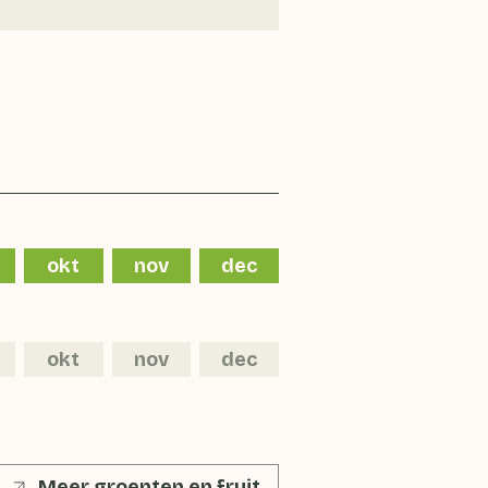
okt
nov
dec
okt
nov
dec
Meer groenten en fruit