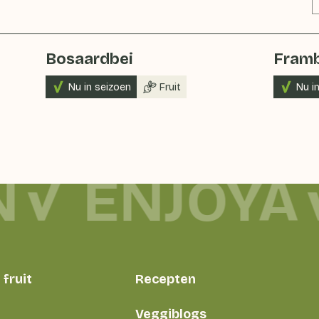
Bosaardbei
Framb
Nu in seizoen
Fruit
Nu i
N
ENJOYA
fruit
Recepten
Veggiblogs