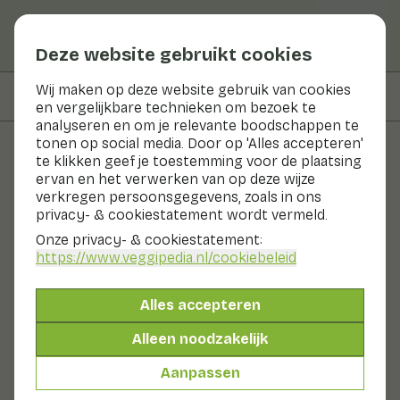
Deze website gebruikt cookies
Wij maken op deze website gebruik van cookies
Op deze pagina
Voedingswaarden
en vergelijkbare technieken om bezoek te
analyseren en om je relevante boodschappen te
tonen op social media. Door op 'Alles accepteren'
te klikken geef je toestemming voor de plaatsing
Recepten
ervan en het verwerken van op deze wijze
verkregen persoonsgegevens, zoals in ons
Ontbijtbowl met rood fruit,
privacy- & cookiestatement wordt vermeld.
gele kiwi en muesli
Onze privacy- & cookiestatement:
https://www.veggipedia.nl
/cookiebeleid
Ontbijt
0 - 10 min
Alles accepteren
Met seizoensproducten
Alleen noodzakelijk
105gr fruit p.p.
Aanpassen