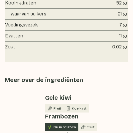
Koolhydraten
52 gr
waarvan suikers
21 gr
Voedingsvezels
7 gr
Eiwitten
11 gr
Zout
0.02 gr
Meer over de ingrediënten
Gele kiwi
Fruit
Koelkast
Frambozen
Nu in seizoen
Fruit