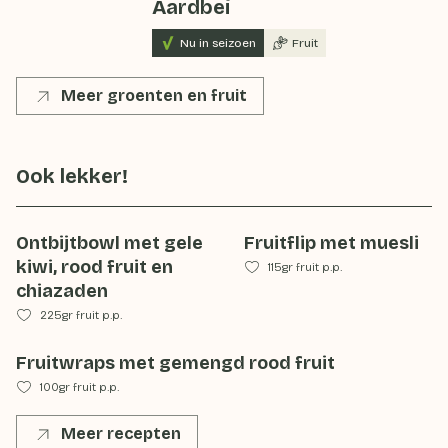
Aardbei
Nu in seizoen
Fruit
Meer groenten en fruit
Ook lekker!
Ontbijtbowl met gele
Fruitflip met muesli
kiwi, rood fruit en
115gr fruit p.p.
chiazaden
225gr fruit p.p.
Fruitwraps met gemengd rood fruit
100gr fruit p.p.
Meer recepten