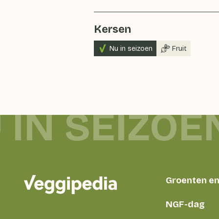
Kersen
Nu in seizoen
Fruit
 IN SEIZOE
Groenten en 
NGF-dag