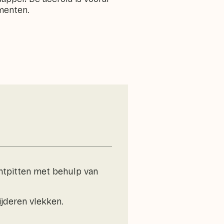
menten.
ntpitten met behulp van
ijderen vlekken.