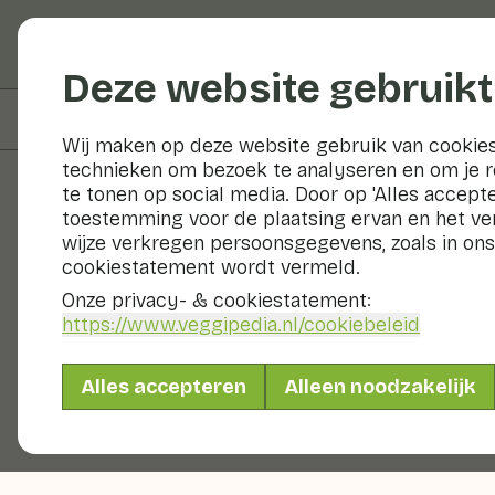
Groenten en fruit
Deze website gebruikt
Op deze pagina
Bereiden & bewaren
Wij maken op deze website gebruik van cookies
technieken om bezoek te analyseren en om je 
te tonen op social media. Door op 'Alles accepte
toestemming voor de plaatsing ervan en het v
Groenten en fruit
wijze verkregen persoonsgegevens, zoals in ons
cookiestatement wordt vermeld.
Onze privacy- & cookiestatement:
https://www.veggipedia.nl
/cookiebeleid
Alles accepteren
Alleen noodzakelijk