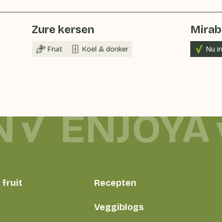
Zure kersen
Mirab
Fruit
Koel & donker
Nu i
N
ENJOYA
fruit
Recepten
Veggiblogs