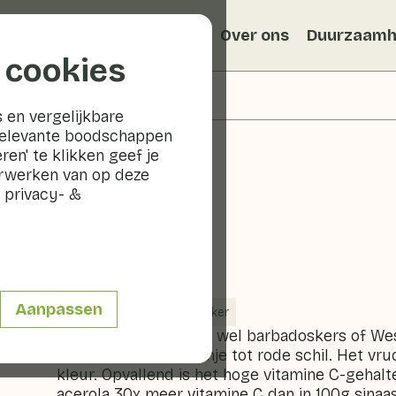
Recepten
Veggiblogs
Over ons
Duurzaamh
 cookies
 en vergelijkbare
relevante boodschappen
ren' te klikken geef je
erwerken van op deze
 privacy- &
Acerola
Aanpassen
Fruit
Koel & donker
De acerola wordt ook wel barbadoskers of We
vrucht heeft een oranje tot rode schil. Het vru
kleur. Opvallend is het hoge vitamine C-gehalte:
acerola 30x meer vitamine C dan in 100g sinaas