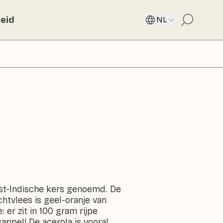
eid
NL
st-Indische kers genoemd. De
chtvlees is geel-oranje van
 er zit in 100 gram rijpe
appel! De acerola is vooral