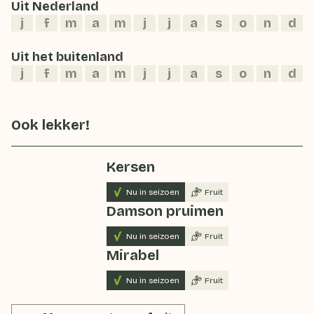
Uit Nederland
j
f
m
a
m
j
j
a
s
o
n
d
Uit het buitenland
j
f
m
a
m
j
j
a
s
o
n
d
Ook lekker!
Kersen
Nu in seizoen
Fruit
Damson pruimen
Nu in seizoen
Fruit
Mirabel
Nu in seizoen
Fruit