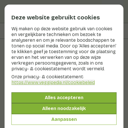
Deze website gebruikt cookies
Wij maken op deze website gebruik van cookies
Op deze pagina
Verkrijgbaarheid
en vergelijkbare technieken om bezoek te
analyseren en om je relevante boodschappen te
tonen op social media. Door op 'Alles accepteren'
te klikken geef je toestemming voor de plaatsing
Groenten en fruit
ervan en het verwerken van op deze wijze
verkregen persoonsgegevens, zoals in ons
Zure kersen
privacy- & cookiestatement wordt vermeld.
Onze privacy- & cookiestatement:
Fruit
Koelkast
Koel & donker
https://www.veggipedia.nl
/cookiebeleid
De zure kers wordt ook wel morel of kriek genoemd.
De zure kers is een steenvrucht, net als pruimen. Het
Alles accepteren
vruchtvlees bevat een steenachtige pit. De kersen zijn
eigenlijk te zuur zijn om zo te eten. De kersen zijn wel
Alleen noodzakelijk
heel geschikt om verder te verwerken. Je kent de zure
kersen misschien van amarene kersen (ingelegd in
Aanpassen
suikersiroop) of kriekbier.
Ook wel genoemd: