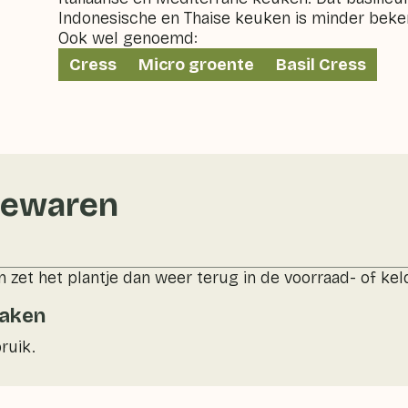
Indonesische en Thaise keuken is minder beke
Ook wel genoemd:
Cress
Micro groente
Basil Cress
bewaren
n zet het plantje dan weer terug in de voorraad- of kel
maken
ruik.