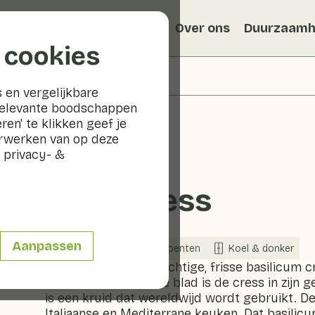
Recepten
Veggiblogs
Over ons
Duurzaamh
 cookies
 en vergelijkbare
relevante boodschappen
ren' te klikken geef je
erwerken van op deze
 privacy- &
Basil Cress
Aanpassen
Nu in seizoen
Groenten
Koel & donker
Basil Cress is een krachtige, frisse basilicum
tonen. Door het jonge blad is de cress in zijn 
is een kruid dat wereldwijd wordt gebruikt. D
Italiaanse en Mediterrane keuken. Dat basilicu