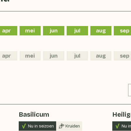
apr
mei
jun
jul
aug
sep
apr
mei
jun
jul
aug
sep
Basilicum
Heili
Nu in seizoen
Kruiden
Nu i