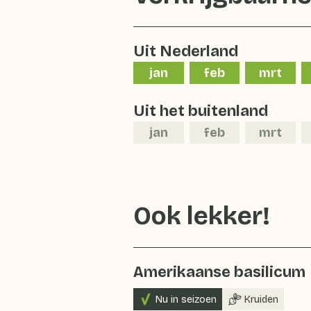
Uit Nederland
jan
feb
mrt
Uit het buitenland
jan
feb
mrt
Ook lekker!
Amerikaanse basilicum
Nu in seizoen
Kruiden