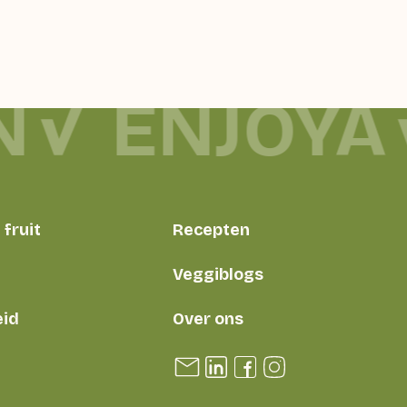
N
ENJOYA
fruit
Recepten
Veggiblogs
id
Over ons