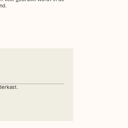
nd.
derkast.