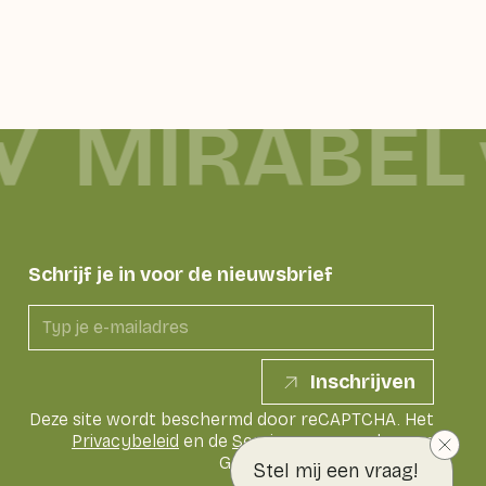
MIRABEL
Schrijf je in voor de nieuwsbrief
Inschrijven
Deze site wordt beschermd door reCAPTCHA. Het
Privacybeleid
en de
Servicevoorwaarden
van
Google zijn van toepassing
Stel mij een vraag!