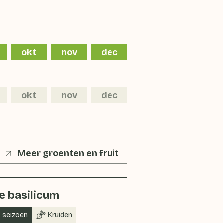
okt
nov
dec
okt
nov
dec
Meer groenten en fruit
ge basilicum
n seizoen
Kruiden