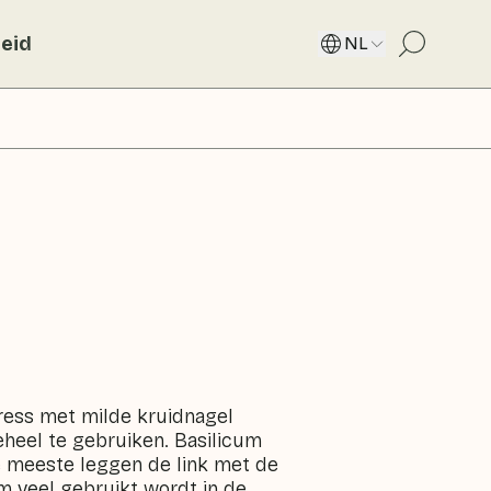
eid
NL
 cress met milde kruidnagel
geheel te gebruiken. Basilicum
e meeste leggen de link met de
m veel gebruikt wordt in de