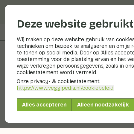
Groenten en fruit
Deze website gebruikt
Op deze pagina
Bereiden & bewaren
Wij maken op deze website gebruik van cookies
technieken om bezoek te analyseren en om je 
te tonen op social media. Door op 'Alles accepte
toestemming voor de plaatsing ervan en het v
Groenten en fruit
wijze verkregen persoonsgegevens, zoals in ons
cookiestatement wordt vermeld.
Onze privacy- & cookiestatement:
https://www.veggipedia.nl
/cookiebeleid
Alles accepteren
Alleen noodzakelijk