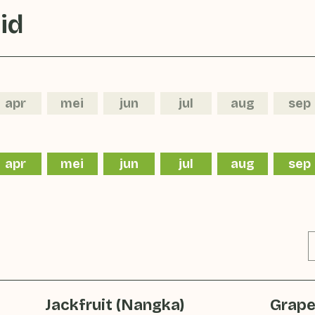
id
apr
mei
jun
jul
aug
sep
apr
mei
jun
jul
aug
sep
Jackfruit (Nangka)
Grape