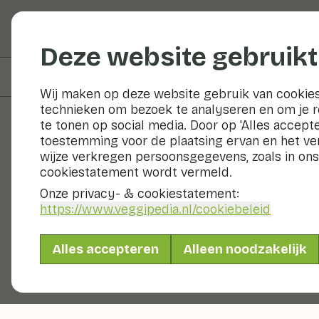
Groenten en fruit
Deze website gebruikt
Op deze pagina
Bereiden & bewaren
Wij maken op deze website gebruik van cookies
technieken om bezoek te analyseren en om je 
te tonen op social media. Door op 'Alles accepte
toestemming voor de plaatsing ervan en het v
Groenten en fruit
wijze verkregen persoonsgegevens, zoals in ons
cookiestatement wordt vermeld.
Onze privacy- & cookiestatement:
https://www.veggipedia.nl
/cookiebeleid
Alles accepteren
Alleen noodzakelijk