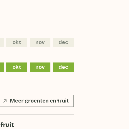
okt
nov
dec
okt
nov
dec
Meer groenten en fruit
fruit