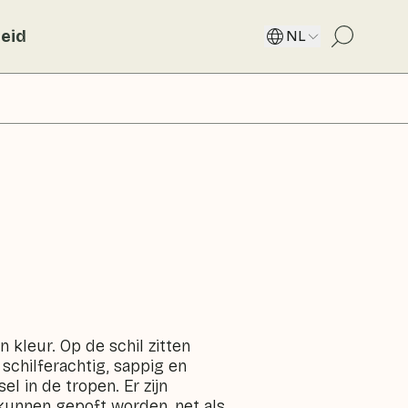
eid
NL
 kleur. Op de schil zitten
 schilferachtig, sappig en
l in de tropen. Er zijn
kunnen gepoft worden, net als