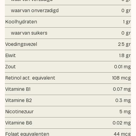
waarvan onverzadigd
0 gr
Koolhydraten
1 gr
waarvan suikers
0 gr
Voedingsvezel
2.5 gr
Eiwit
1.8 gr
Zout
0.01 mg
Retinol act. equivalent
108 mcg
Vitamine B1
0.07 mg
Vitamine B2
0.3 mg
Nicotinezuur
5 mg
Vitamine B6
0.02 mg
Folaat equivalenten
44 mcg