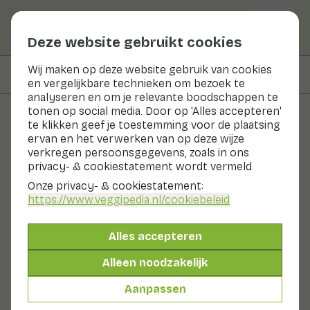
Deze website gebruikt cookies
Wij maken op deze website gebruik van cookies
Op deze pagina
Informatie
en vergelijkbare technieken om bezoek te
analyseren en om je relevante boodschappen te
tonen op social media. Door op 'Alles accepteren'
te klikken geef je toestemming voor de plaatsing
Groenten en fruit
ervan en het verwerken van op deze wijze
verkregen persoonsgegevens, zoals in ons
Cantharel
privacy- & cookiestatement wordt vermeld.
Onze privacy- & cookiestatement:
Nu in seizoen
Groenten
Koelkast
https://www.veggipedia.nl
/cookiebeleid
De cantharel wordt ook wel hanenkam of dooierzwam
genoemd. Het is een trechtervormige paddenstoel. De
Alles accepteren
kleur varieert van oranjegeel tot grijs. Cantharellen
waren lang alleen ‘wild’ te plukken. Ze komen nog
Alleen noodzakelijk
steeds in het wild voor, maar ze worden tegenwoordig
ook geteeld. De cantharel is heel populair in Frankrijk
Aanpassen
en heet daar ‘girolle’.
Ook wel genoemd: