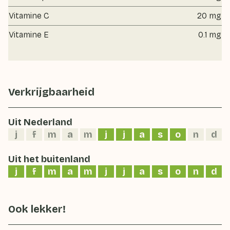
Vitamine C
20 mg
Vitamine E
0.1 mg
Verkrijgbaarheid
Uit Nederland
j
f
m
a
m
j
j
a
s
o
n
d
Uit het buitenland
j
f
m
a
m
j
j
a
s
o
n
d
Ook lekker!