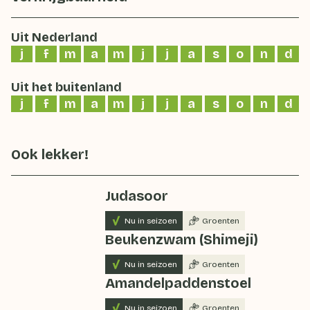
Uit Nederland
j
f
m
a
m
j
j
a
s
o
n
d
Uit het buitenland
j
f
m
a
m
j
j
a
s
o
n
d
Ook lekker!
Judasoor
Nu in seizoen
Groenten
Beukenzwam (Shimeji)
Nu in seizoen
Groenten
Amandelpaddenstoel
Nu in seizoen
Groenten