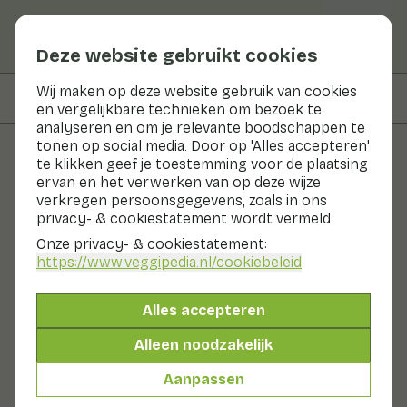
Deze website gebruikt cookies
Wij maken op deze website gebruik van cookies
Op deze pagina
Bereiden & bewaren
en vergelijkbare technieken om bezoek te
analyseren en om je relevante boodschappen te
tonen op social media. Door op 'Alles accepteren'
te klikken geef je toestemming voor de plaatsing
Groenten en fruit
ervan en het verwerken van op deze wijze
verkregen persoonsgegevens, zoals in ons
Japanse Bundelzwam
privacy- & cookiestatement wordt vermeld.
(Nameko)
Onze privacy- & cookiestatement:
https://www.veggipedia.nl
/cookiebeleid
Nu in seizoen
Groenten
Koelkast
De Japanse bundelzwam is zoet, nootachtig van smaak
Alles accepteren
en zeer knapperig. De hoed plakt een beetje, maar dit
Alleen noodzakelijk
verdwijnt bij de bereiding. De naam dankt de
paddenstoel aan de groeivorm: in een bundel. De
Aanpassen
Bundelzwam heeft een duidelijke voorkeur voor
beukenhout.