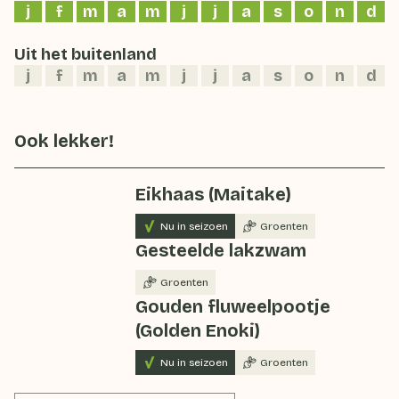
j
f
m
a
m
j
j
a
s
o
n
d
Uit het buitenland
j
f
m
a
m
j
j
a
s
o
n
d
Ook lekker!
Eikhaas (Maitake)
Nu in seizoen
Groenten
Gesteelde lakzwam
Groenten
Gouden fluweelpootje
(Golden Enoki)
Nu in seizoen
Groenten