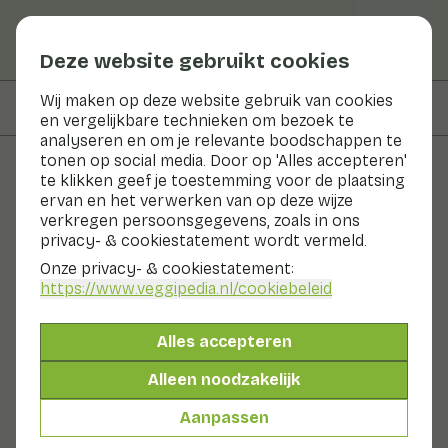
Deze website gebruikt cookies
Wij maken op deze website gebruik van cookies
Op deze pagina
Verkrijgbaarheid
en vergelijkbare technieken om bezoek te
analyseren en om je relevante boodschappen te
tonen op social media. Door op 'Alles accepteren'
te klikken geef je toestemming voor de plaatsing
Groenten en fruit
ervan en het verwerken van op deze wijze
verkregen persoonsgegevens, zoals in ons
Judasoor
privacy- & cookiestatement wordt vermeld.
Onze privacy- & cookiestatement:
Nu in seizoen
Groenten
Koelkast
https://www.veggipedia.nl
/cookiebeleid
Judasoor heeft weinig geur en smaak. Maar judasoor
neemt de smaak goed op waarin het wordt bereid. De
Alles accepteren
naam wordt wel verklaard uit de overlevering dat Judas
zich aan een vlier had opgehangen nadat hij Jezus
Alleen noodzakelijk
verraden had. Ook lijkt het zwammetje op een oor.
Ook wel genoemd:
Aanpassen
Paddenstoel
Judasoor