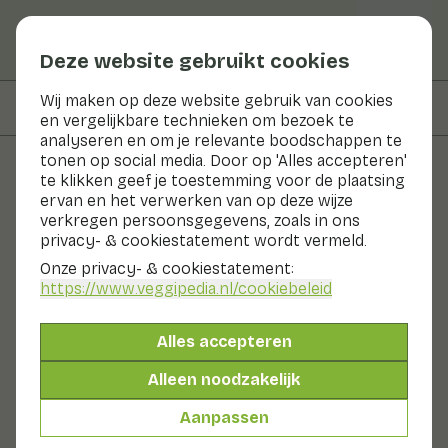
Deze website gebruikt cookies
Wij maken op deze website gebruik van cookies
Op deze pagina
Bereiden & bewaren
en vergelijkbare technieken om bezoek te
analyseren en om je relevante boodschappen te
tonen op social media. Door op 'Alles accepteren'
te klikken geef je toestemming voor de plaatsing
Groenten en fruit
ervan en het verwerken van op deze wijze
verkregen persoonsgegevens, zoals in ons
Kokosnoot
privacy- & cookiestatement wordt vermeld.
Onze privacy- & cookiestatement:
Fruit
Koel & donker
https://www.veggipedia.nl
/cookiebeleid
De kokosnoot is geen noot, maar een steenvrucht van
de kokospalm. Kokosnoot wordt ook wel klapper
Alles accepteren
genoemd. De kokosnoot bestaat uit 4 onderdelen: de
kokosvezel, de schil, het vezelig vruchtvlees en het
Alleen noodzakelijk
kokoswater. Het vruchtvlees bevat 40% vet, waarvan
ruim 30% verzadigd. Je kunt ook kokosmelk, kokos
Aanpassen
crème, kokosvet of kokosmeel kopen.