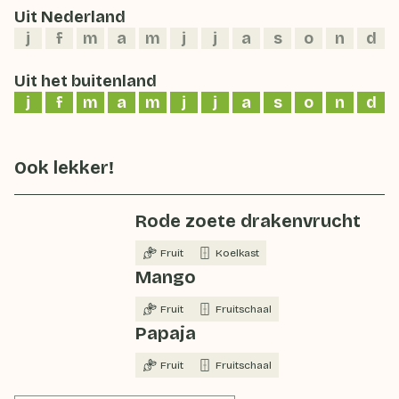
Uit Nederland
j
f
m
a
m
j
j
a
s
o
n
d
Uit het buitenland
j
f
m
a
m
j
j
a
s
o
n
d
Ook lekker!
Rode zoete drakenvrucht
Fruit
Koelkast
Mango
Fruit
Fruitschaal
Papaja
Fruit
Fruitschaal