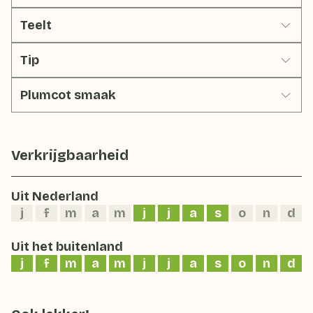
Teelt
Tip
Plumcot smaak
Verkrijgbaarheid
Uit Nederland
j
f
m
a
m
j
j
a
s
o
n
d
Uit het buitenland
j
f
m
a
m
j
j
a
s
o
n
d