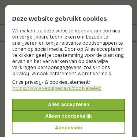
Deze website gebruikt cookies
Wij maken op deze website gebruik van cookies
Op deze pagina
Bereiden & bewaren
en vergelijkbare technieken om bezoek te
analyseren en om je relevante boodschappen te
tonen op social media. Door op 'Alles accepteren'
te klikken geef je toestemming voor de plaatsing
Groenten en fruit
ervan en het verwerken van op deze wijze
verkregen persoonsgegevens, zoals in ons
Plumcot
privacy- & cookiestatement wordt vermeld.
Onze privacy- & cookiestatement:
Nu in seizoen
Fruit
Koel & donker
https://www.veggipedia.nl
/cookiebeleid
Een plumcot is een kruising tussen een Japanse pruim
en een abrikoos. Afhankelijk van het percentage
Alles accepteren
pruim/abrikoos wordt deze vrucht ook wel apruim of
pluot genoemd. Qua uiterlijk lijkt deze vrucht het meest
Alleen noodzakelijk
op de pruim. Een plumcot heeft een donkerrode,
gladde schil en een grote pit. Het vruchtvlees is
Aanpassen
oranjeachtig tot rood. De vrucht is zeer aromatisch en
smakelijk.