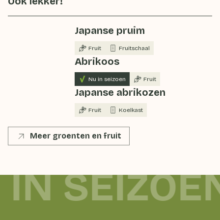
Ook lekker!
Japanse pruim
Fruit
Fruitschaal
Abrikoos
Nu in seizoen
Fruit
Japanse abrikozen
Fruit
Koelkast
Meer groenten en fruit
 IN SEIZOE