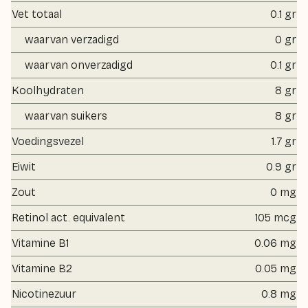
Vet totaal
0.1 gr
waarvan verzadigd
0 gr
waarvan onverzadigd
0.1 gr
Koolhydraten
8 gr
waarvan suikers
8 gr
Voedingsvezel
1.7 gr
Eiwit
0.9 gr
Zout
0 mg
Retinol act. equivalent
105 mcg
Vitamine B1
0.06 mg
Vitamine B2
0.05 mg
Nicotinezuur
0.8 mg