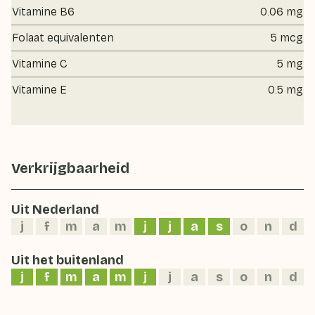
Vitamine B6
0.06 mg
Folaat equivalenten
5 mcg
Vitamine C
5 mg
Vitamine E
0.5 mg
Verkrijgbaarheid
Uit Nederland
j
f
m
a
m
j
j
a
s
o
n
d
Uit het buitenland
j
f
m
a
m
j
j
a
s
o
n
d