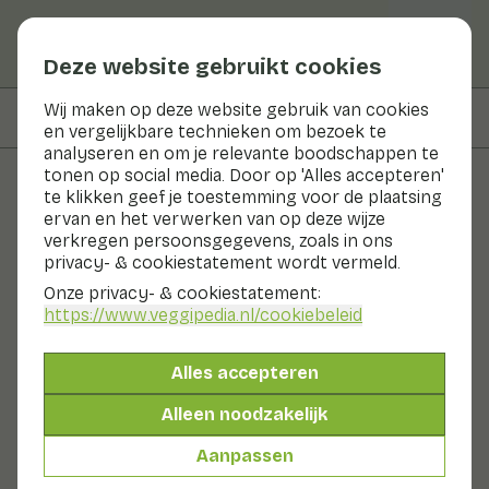
Deze website gebruikt cookies
Wij maken op deze website gebruik van cookies
Op deze pagina
Recepten met
en vergelijkbare technieken om bezoek te
analyseren en om je relevante boodschappen te
tonen op social media. Door op 'Alles accepteren'
te klikken geef je toestemming voor de plaatsing
Groenten en fruit
ervan en het verwerken van op deze wijze
verkregen persoonsgegevens, zoals in ons
Abrikoos
privacy- & cookiestatement wordt vermeld.
Onze privacy- & cookiestatement:
Nu in seizoen
Fruit
Koelkast
https://www.veggipedia.nl
/cookiebeleid
De abrikoos kennen we vers, maar ook gedroogd, in
blik of glas. Een abrikoos heeft een zacht eetbaar
Alles accepteren
velletje. Binnenin zit een grote steenachtige pit die als
het rijp is, makkelijk loslaat. Het vruchtvlees is
Alleen noodzakelijk
oranjegeel en geurt heerlijk. Abrikozen komen onder
andere uit Griekenland en Frankrijk. De vrucht bevat
Aanpassen
een aantal belangrijke mineralen, zoals kalium.
Ook wel genoemd: