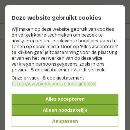
Deze website gebruikt cookies
Wij maken op deze website gebruik van cookies
Op deze pagina
Bereiden & bewaren
en vergelijkbare technieken om bezoek te
analyseren en om je relevante boodschappen te
tonen op social media. Door op 'Alles accepteren'
te klikken geef je toestemming voor de plaatsing
Groenten en fruit
ervan en het verwerken van op deze wijze
verkregen persoonsgegevens, zoals in ons
Puntarelle
privacy- & cookiestatement wordt vermeld.
Onze privacy- & cookiestatement:
Nu in seizoen
Groenten
Koelkast
https://www.veggipedia.nl
/cookiebeleid
Puntarelle is een groente uit de cichoreifamilie, net als
witlof en radicchio. De krop is vrij groot. Puntarelle
Alles accepteren
heeft witte stengels en langwerpige, dunne bladeren.
De scheuten hebben een nootachtige, aangenaam
Alleen noodzakelijk
bittere smaak. De smaak zit tussen witlof, andijvie en
venkel in.
Aanpassen