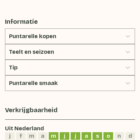
Informatie
Puntarelle kopen
Teelt en seizoen
Tip
Puntarelle smaak
Verkrijgbaarheid
Uit Nederland
j
f
m
a
m
j
j
a
s
o
n
d