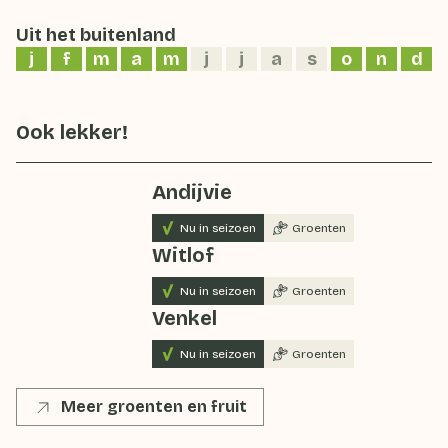
Uit het buitenland
j
f
m
a
m
j
j
a
s
o
n
d
Ook lekker!
Andijvie
Nu in seizoen
Groenten
Witlof
Nu in seizoen
Groenten
Venkel
Nu in seizoen
Groenten
Meer groenten en fruit